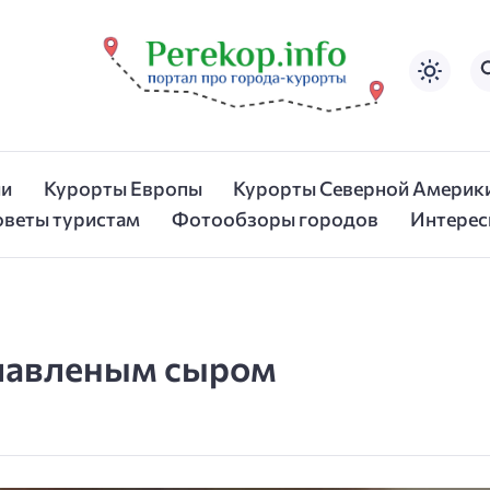
ии
Курорты Европы
Курорты Северной Америк
оветы туристам
Фотообзоры городов
Интерес
плавленым сыром