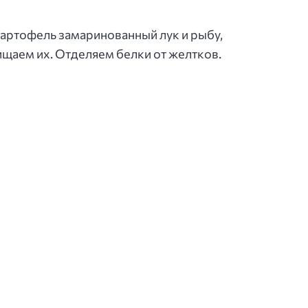
артофель замаринованный лук и рыбу,
щаем их. Отделяем белки от желтков.