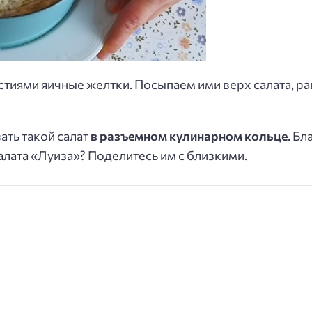
стиями яичные желтки. Посыпаем ими верх салата, 
ть такой салат
в разъемном кулинарном кольце
. Бл
алата «Луиза»? Поделитесь им с близкими.