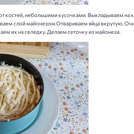
от костей, небольшими кусочками. Выкладываем на к
ваем слой майонезом.Отвариваем яйца вкрутую. Очи
ем их на селедку. Делаем сеточку из майонеза.