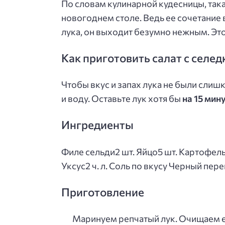
По словам кулинарной кудесницы, так
новогоднем столе. Ведь ее сочетание 
лука, он выходит безумно нежным. Это
Как приготовить салат с селе
Чтобы вкус и запах лука не были слиш
и воду. Оставьте лук хотя бы
на 15 мин
Ингредиенты
Филе сельди2 шт. Яйцо5 шт. Картофель
Уксус2 ч. л. Соль по вкусу Черный пер
Приготовление
Маринуем репчатый лук. Очищаем е