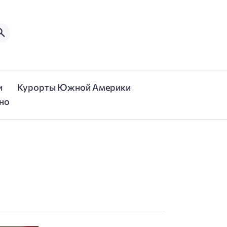
и
Курорты Южной Америки
но