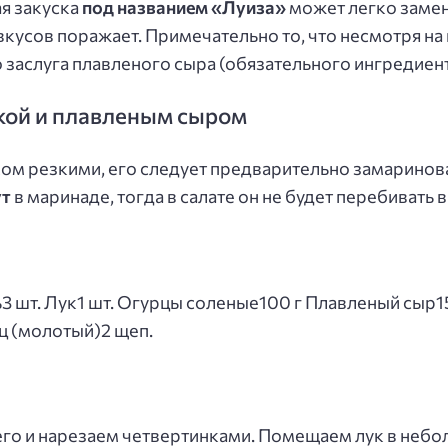
ая закуска
под названием «Луиза»
может легко заме
вкусов поражает. Примечательно то, что несмотря на 
 заслуга плавленого сыра (обязательного ингредиент
дкой и плавленым сыром
ком резкими, его следует предварительно замариноват
ут
в маринаде, тогда в салате он не будет перебивать 
3 шт. Лук1 шт. Огурцы соленые100 г Плавленый сыр150
ец (молотый)2 щеп.
го и нарезаем четвертинками. Помещаем лук в небол