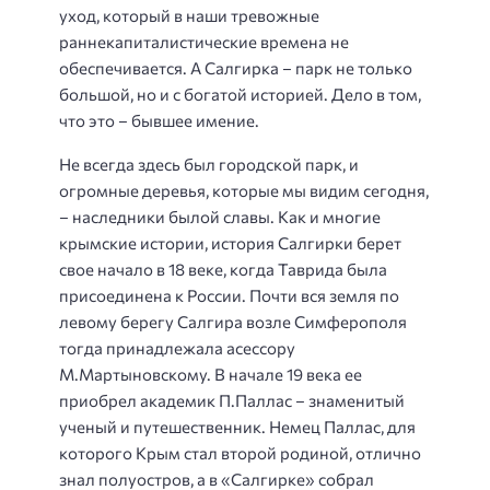
уход, который в наши тревожные
раннекапиталистические времена не
обеспечивается. А Салгирка – парк не только
большой, но и с богатой историей. Дело в том,
что это – бывшее имение.
Не всегда здесь был городской парк, и
огромные деревья, которые мы видим сегодня,
– наследники былой славы. Как и многие
крымские истории, история Салгирки берет
свое начало в 18 веке, когда Таврида была
присоединена к России. Почти вся земля по
левому берегу Салгира возле Симферополя
тогда принадлежала асессору
М.Мартыновскому. В начале 19 века ее
приобрел академик П.Паллас – знаменитый
ученый и путешественник. Немец Паллас, для
которого Крым стал второй родиной, отлично
знал полуостров, а в «Салгирке» собрал