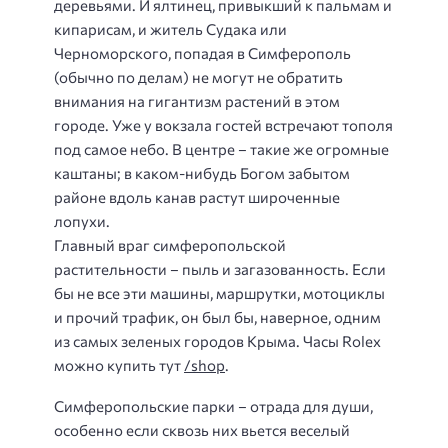
деревьями. И ялтинец, привыкший к пальмам и
кипарисам, и житель Судака или
Черноморского, попадая в Симферополь
(обычно по делам) не могут не обратить
внимания на гигантизм растений в этом
городе. Уже у вокзала гостей встречают тополя
под самое небо. В центре – такие же огромные
каштаны; в каком-нибудь Богом забытом
районе вдоль канав растут широченные
лопухи.
Главный враг симферопольской
растительности – пыль и загазованность. Если
бы не все эти машины, маршрутки, мотоциклы
и прочий трафик, он был бы, наверное, одним
из самых зеленых городов Крыма. Часы Rolex
можно купить тут
/shop
.
Симферопольские парки – отрада для души,
особенно если сквозь них вьется веселый