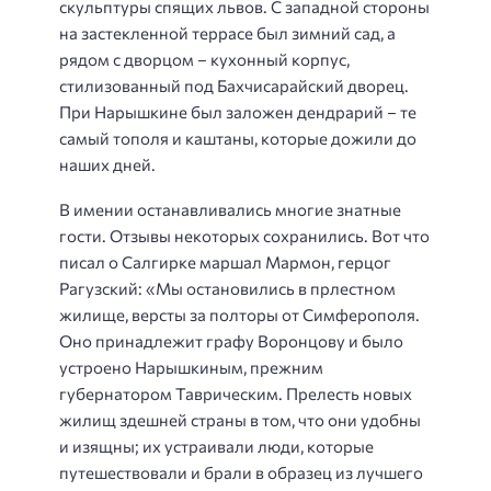
скульптуры спящих львов. С западной стороны
на застекленной террасе был зимний сад, а
рядом с дворцом – кухонный корпус,
стилизованный под Бахчисарайский дворец.
При Нарышкине был заложен дендрарий – те
самый тополя и каштаны, которые дожили до
наших дней.
В имении останавливались многие знатные
гости. Отзывы некоторых сохранились. Вот что
писал о Салгирке маршал Мармон, герцог
Рагузский: «Мы остановились в прлестном
жилище, версты за полторы от Симферополя.
Оно принадлежит графу Воронцову и было
устроено Нарышкиным, прежним
губернатором Таврическим. Прелесть новых
жилищ здешней страны в том, что они удобны
и изящны; их устраивали люди, которые
путешествовали и брали в образец из лучшего