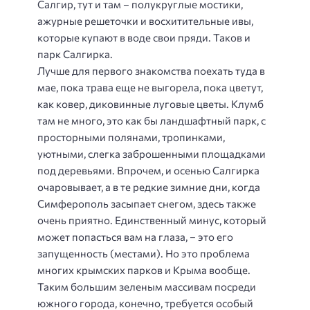
Салгир, тут и там – полукруглые мостики,
ажурные решеточки и восхитительные ивы,
которые купают в воде свои пряди. Таков и
парк Салгирка.
Лучше для первого знакомства поехать туда в
мае, пока трава еще не выгорела, пока цветут,
как ковер, диковинные луговые цветы. Клумб
там не много, это как бы ландшафтный парк, с
просторными полянами, тропинками,
уютными, слегка заброшенными площадками
под деревьями. Впрочем, и осенью Салгирка
очаровывает, а в те редкие зимние дни, когда
Симферополь засыпает снегом, здесь также
очень приятно. Единственный минус, который
может попасться вам на глаза, – это его
запущенность (местами). Но это проблема
многих крымских парков и Крыма вообще.
Таким большим зеленым массивам посреди
южного города, конечно, требуется особый