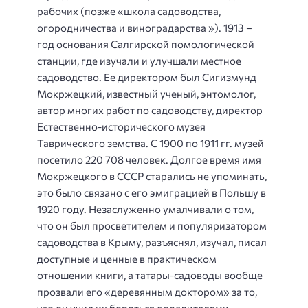
рабочих (позже «школа садоводства,
огородничества и виноградарства »). 1913 –
год основания Салгирской помологической
станции, где изучали и улучшали местное
садоводство. Ее директором был Сигизмунд
Мокржецкий, известный ученый, энтомолог,
автор многих работ по садоводству, директор
Естественно-исторического музея
Таврического земства. С 1900 по 1911 гг. музей
посетило 220 708 человек. Долгое время имя
Мокржецкого в СССР старались не упоминать,
это было связано с его эмиграцией в Польшу в
1920 году. Незаслуженно умалчивали о том,
что он был просветителем и популяризатором
садоводства в Крыму, разъяснял, изучал, писал
доступные и ценные в практическом
отношении книги, а татары-садоводы вообще
прозвали его «деревянным доктором» за то,
что он учил их бороться с вредителями.