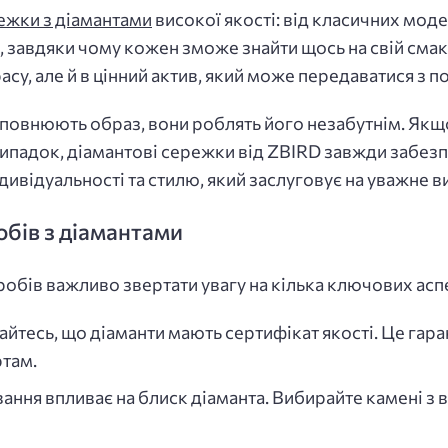
ежки з діамантами
високої якості: від класичних мод
, завдяки чому кожен зможе знайти щось на свій смак
расу, але й в цінний актив, який може передаватися з п
оповнюють образ, вони роблять його незабутнім. Як
випадок, діамантові сережки від ZBIRD завжди забез
дивідуальності та стилю, який заслуговує на уважне в
бів з діамантами
обів важливо звертати увагу на кілька ключових аспе
йтесь, що діаманти мають сертифікат якості. Це гаран
там.
ання впливає на блиск діаманта. Вибирайте камені з