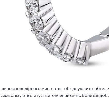
иною ювелірного мистецтва, об’єднуючи в собі елеган
 символізують статус і витончений смак. Вони є відо