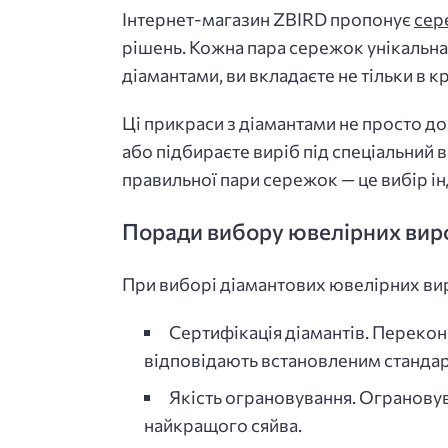
Інтернет-магазин ZBIRD пропонує
сер
рішень. Кожна пара сережок унікальна
діамантами, ви вкладаєте не тільки в к
Ці прикраси з діамантами не просто д
або підбираєте виріб під спеціальний 
правильної пари сережок — це вибір ін
Поради вибору ювелірних виро
При виборі діамантових ювелірних вир
Сертифікація діамантів. Перекона
відповідають встановленим стандар
Якість ограновування. Ограновув
найкращого сяйва.