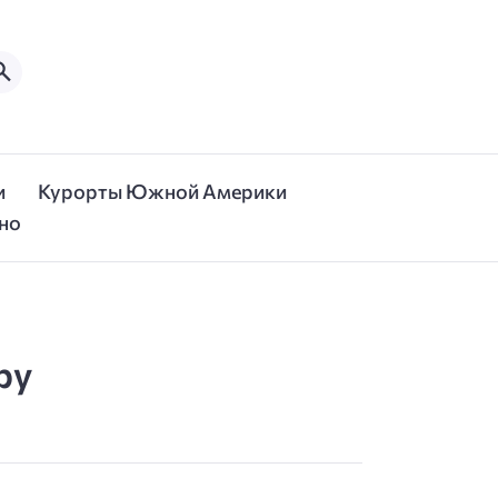
и
Курорты Южной Америки
но
ру