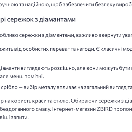
 зручною та надійною, щоб забезпечити безпеку вироб
рі сережок з діамантами
собливо сережки з діамантами, важливо звернути уваг
жить від особистих переваг та нагоди. Є класичні мод
і діаманти виглядають розкішно, але вони можуть бут
 але менш помітні.
срібло — вибір металу впливає на загальний вигляд та
ір на користь краси та стилю. Обираючи сережки з ді
а бездоганного смаку. Інтернет-магазин ZBIRD проп
віші запити.