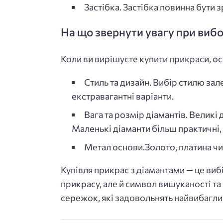
Застібка. Застібка повинна бути
На що звернути увагу при вибо
Коли ви вирішуєте купити прикраси, о
Стиль та дизайн. Вибір стилю зале
екстравагантні варіанти.
Вага та розмір діамантів. Велик
Маленькі діаманти більш практичні,
Метал основи.Золото, платина чи 
Купівля прикрас з діамантами — це виб
прикрасу, але й символ вишуканості т
сережок, які задовольнять найвибагли