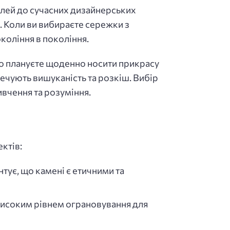
елей до сучасних дизайнерських
. Коли ви вибираєте сережки з
окоління в покоління.
що плануєте щоденно носити прикрасу
печують вишуканість та розкіш. Вибір
ивчення та розуміння.
ктів:
тує, що камені є етичними та
 високим рівнем ограновування для