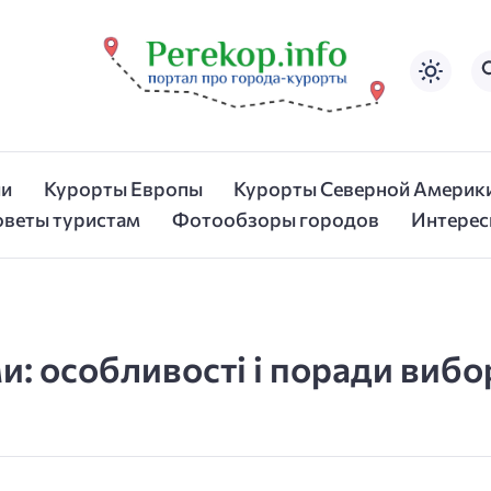
ии
Курорты Европы
Курорты Северной Америк
оветы туристам
Фотообзоры городов
Интерес
и: особливості і поради вибо