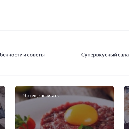
енности и советы
Супервкусный сала
Что еще почитать