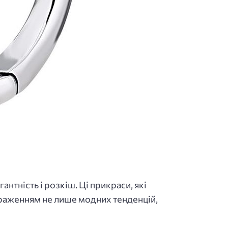
тність і розкіш. Ці прикраси, які
браженням не лише модних тенденцій,