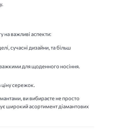
у.
у на важливі аспекти:
елі, сучасні дизайни, та більш
и важкими для щоденного носіння.
 ціну сережок.
амантами, ви вибираєте не просто
онує широкий асортимент діамантових