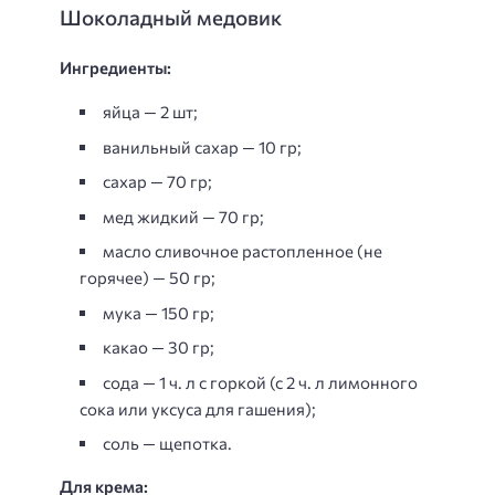
Шоколадный медовик
Ингредиенты:
яйца — 2 шт;
ванильный сахар — 10 гр;
сахар — 70 гр;
мед жидкий — 70 гр;
масло сливочное растопленное (не
горячее) — 50 гр;
мука — 150 гр;
какао — 30 гр;
сода — 1 ч. л с горкой (с 2 ч. л лимонного
сока или уксуса для гашения);
соль — щепотка.
Для крема: