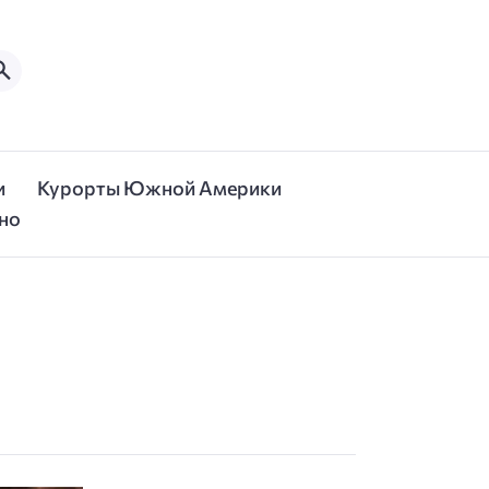
и
Курорты Южной Америки
но