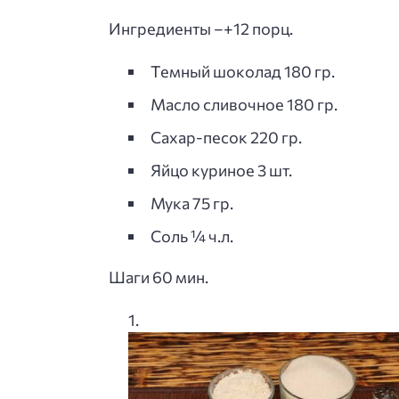
Ингредиенты –+12 порц.
Темный шоколад 180 гр.
Масло сливочное 180 гр.
Сахар-песок 220 гр.
Яйцо куриное 3 шт.
Мука 75 гр.
Соль ¼ ч.л.
Шаги 60 мин.