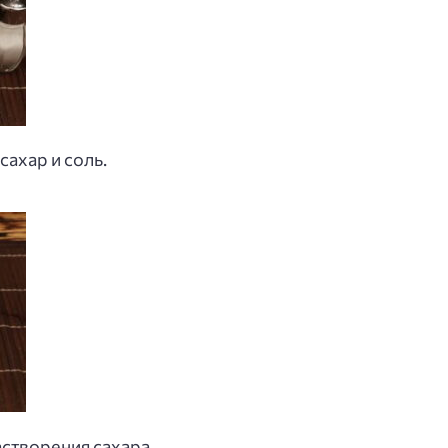
ахар и соль.
створения сахара.