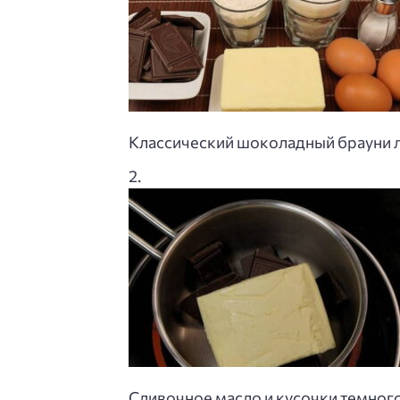
Классический шоколадный брауни л
Сливочное масло и кусочки темного