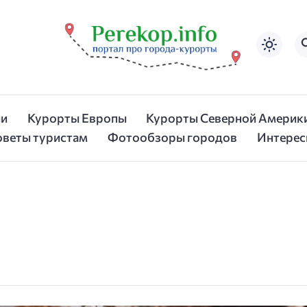
ии
Курорты Европы
Курорты Северной Америк
оветы туристам
Фотообзоры городов
Интерес