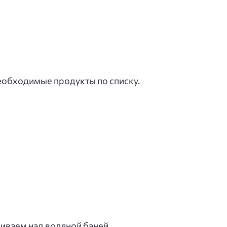
еобходимые продукты по списку.
иваем над водяной баней.