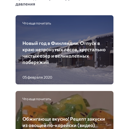
давления
Что еще почитать
Новый год в Финляндии. Отпуск в
краю нетронутых лесов, хрустально
чистых озер и великолепных
побережий
05 февраля 2020
Что еще почитать
Обжигающе вкусно! Рецепт закуски
из овощей по-корейски (видео)