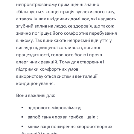
непровітрюваному приміщенні значно
збільшується концентрація вуглекислого газу,
а також інших шкідливих домішок, які надають
згубний вплив на людське здоров’я, що також
значно погіршує його комфортне перебування
в ньому. Так виникають неприємні відчуття у
вигляді підвищеної сонливості, поганої
працездатності, головного болю і прояв
алергічних реакцій. Тому для створення і
підтримки комфортних умов
використовуються системи вентиляції і
кондиціонування.
Вони важливі для:
здорового мікроклімату;
запобігання появи грибка і цвілі;
мінімізації поширення хвороботворних
бактерій і вірусів;