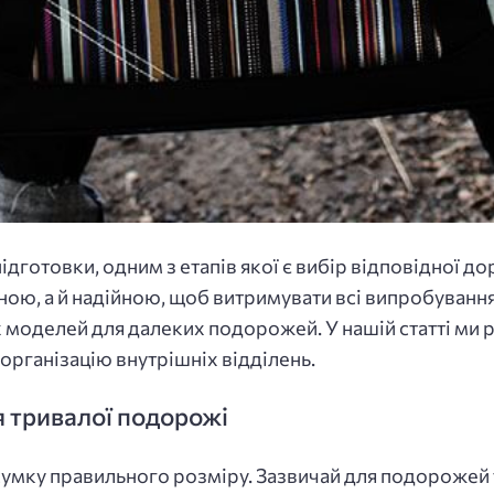
ідготовки, одним з етапів якої є вибір відповідної д
чною, а й надійною, щоб витримувати всі випробуванн
оделей для далеких подорожей. У нашій статті ми р
, організацію внутрішніх відділень.
я тривалої подорожі
умку правильного розміру. Зазвичай для подорожей 