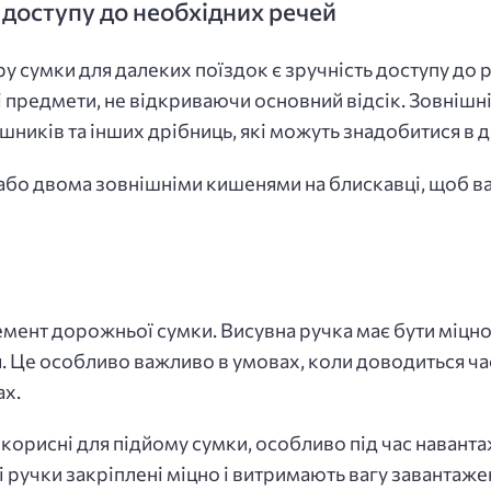
 доступу до необхідних речей
ру сумки для далеких поїздок є зручність доступу до
предмети, не відкриваючи основний відсік. Зовнішні 
шників та інших дрібниць, які можуть знадобитися в д
або двома зовнішніми кишенями на блискавці, щоб ва
лемент дорожньої сумки. Висувна ручка має бути міцн
 Це особливо важливо в умовах, коли доводиться ча
ах.
ь корисні для підйому сумки, особливо під час навант
і ручки закріплені міцно і витримають вагу завантаже