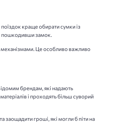
х поїздок краще обирати сумки із
не пошкодивши замок.
 механізмами. Це особливо важливо
відомим брендам, які надають
 матеріалів і проходять більш суворий
а заощадити гроші, які могли б піти на