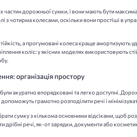
х частин дорожньої сумки, і вони мають бути максим
 з чотирма колесами, оскільки вони простіші в управ
ійкість, а прогумовані колеса краще амортизують удар
ріплення коліс: у якісних моделях використовують сті
бу.
ення: організація простору
були акуратно впорядковані та легко доступні. Дорож
допоможуть грамотно розподілити речі і мінімізува
рати сумку з кількома основними відсіками, щоб розді
 дрібні речі, як-от зарядки, документи або косметик