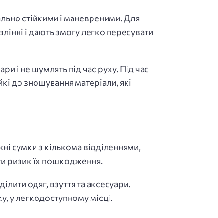
ально стійкими і маневреними. Для
лінні і дають змогу легко пересувати
и і не шумлять під час руху. Під час
йкі до зношування матеріали, які
ні сумки з кількома відділеннями,
ти ризик їх пошкодження.
лити одяг, взуття та аксесуари.
у, у легкодоступному місці.