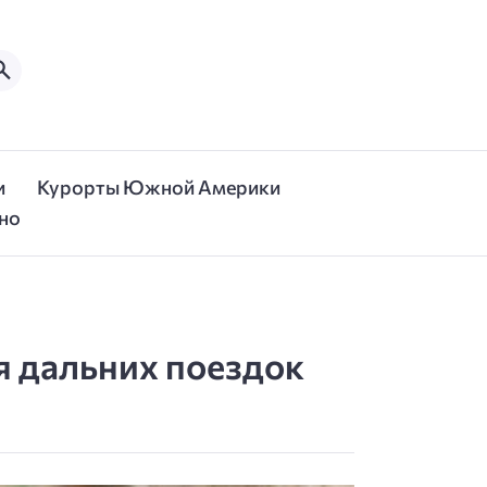
и
Курорты Южной Америки
но
я дальних поездок