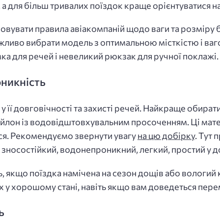
 а для більш тривалих поїздок краще орієнтуватися на 
ховувати правила авіакомпаній щодо ваги та розміру 
ажливо вибрати модель з оптимальною місткістю і ва
ка для речей і невеликий рюкзак для ручної поклажі.
оникність
 її довговічності та захисті речей. Найкраще обирати
ейлон із водовідштовхувальним просоченням. Ці матер
ся. Рекомендуємо звернути увагу
на цю добірку
. Тут
 зносостійкий, водонепроникний, легкий, простий у дог
якщо поїздка намічена на сезон дощів або вологий 
 їх у хорошому стані, навіть якщо вам доведеться пер
ь