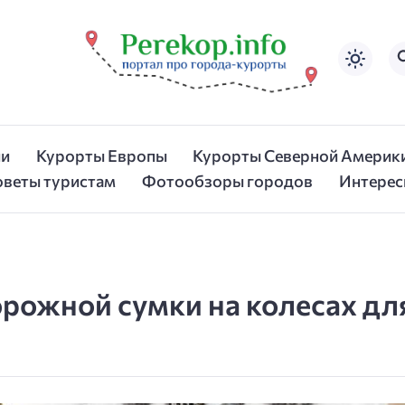
ии
Курорты Европы
Курорты Северной Америк
оветы туристам
Фотообзоры городов
Интерес
рожной сумки на колесах дл