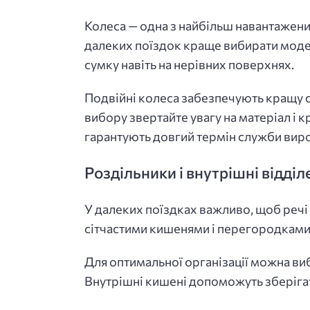
Колеса — одна з найбільш навантажени
далеких поїздок краще вибирати моделі
сумку навіть на нерівних поверхнях.
Подвійні колеса забезпечують кращу ст
вибору звертайте увагу на матеріал і к
гарантують довгий термін служби виро
Роздільники і внутрішні відділ
У далеких поїздках важливо, щоб речі 
сітчастими кишенями і перегородками 
Для оптимальної організації можна виб
Внутрішні кишені допоможуть зберігати