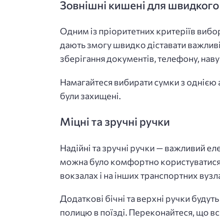
Зовнішні кишені для швидкого
Одним із пріоритетних критеріїв вибо
дають змогу швидко діставати важливі 
зберігання документів, телефону, наву
Намагайтеся вибирати сумки з однією 
були захищені.
Міцні та зручні ручки
Надійні та зручні ручки — важливий е
можна було комфортно користуватися.
вокзалах і на інших транспортних вузл
Додаткові бічні та верхні ручки будут
полицю в поїзді. Переконайтеся, що вс