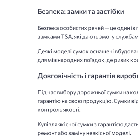
Безпека: замки та застібки
Безпека особистих речей — це один із 
замками TSA, які дають змогу службам
Деякі моделі сумок оснащені вбудов
для міжнародних поїздок, де ризик кр
Довговічність і гарантія виро
Під час вибору дорожньої сумки на ко
гарантію на свою продукцію. Сумки від
контроль якості.
Купівля якісної сумки з гарантією даст
ремонт або заміну неякісної моделі.