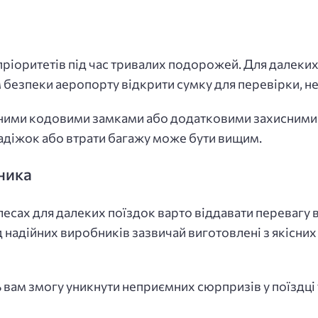
пріоритетів під час тривалих подорожей. Для далеки
 безпеки аеропорту відкрити сумку для перевірки, 
аними кодовими замками або додатковими захисними
адіжок або втрати багажу може бути вищим.
бника
лесах для далеких поїздок варто віддавати перевагу 
 надійних виробників зазвичай виготовлені з якісних
ь вам змогу уникнути неприємних сюрпризів у поїздці т