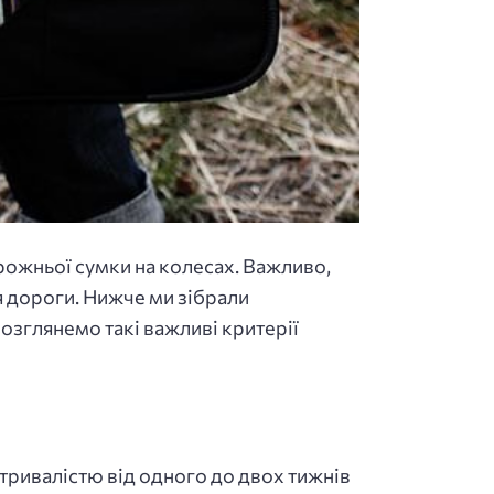
орожньої сумки на колесах. Важливо,
я дороги. Нижче ми зібрали
озглянемо такі важливі критерії
тривалістю від одного до двох тижнів