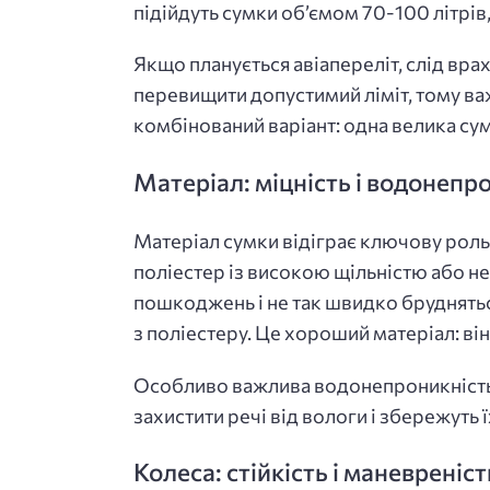
підійдуть сумки об’ємом 70-100 літрів,
Якщо планується авіапереліт, слід вра
перевищити допустимий ліміт, тому в
комбінований варіант: одна велика сум
Матеріал: міцність і водонепр
Матеріал сумки відіграє ключову роль у
поліестер із високою щільністю або н
пошкоджень і не так швидко бруднять
з поліестеру. Це хороший матеріал: він
Особливо важлива водонепроникність, 
захистити речі від вологи і збережуть
Колеса: стійкість і маневреніст