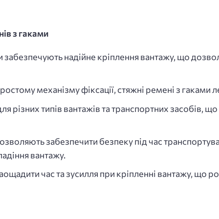
ів з гаками
и забезпечують надійне кріплення вантажу, що дозв
ростому механізму фіксації, стяжні ремені з гаками 
ля різних типів вантажів та транспортних засобів, що
дозволяють забезпечити безпеку під час транспортув
адіння вантажу.
ощадити час та зусилля при кріпленні вантажу, що р