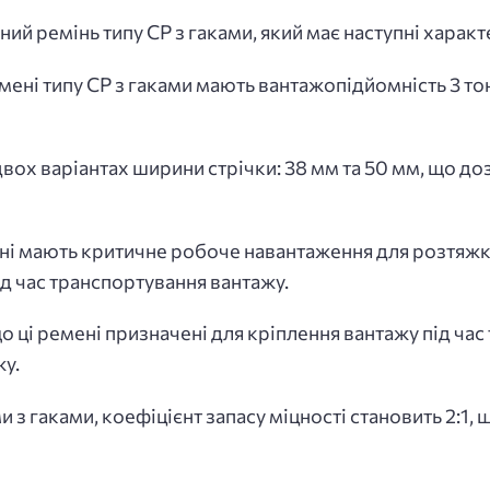
ний ремінь типу СР з гаками, який має наступні харак
мені типу СР з гаками мають вантажопідйомність 3 то
 двох варіантах ширини стрічки: 38 мм та 50 мм, що 
і мають критичне робоче навантаження для розтяжки 
під час транспортування вантажу.
 ці ремені призначені для кріплення вантажу під час 
у.
 з гаками, коефіцієнт запасу міцності становить 2:1,