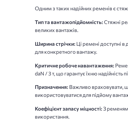
Одним з таких надійних ременів є стяж
Тип та вантажопідйомність:
Стяжні ре
великих вантажів.
Ширина стрічки:
Ці ремені доступні в
для конкретного вантажу.
Критичне робоче навантаження:
Ремен
daN / 3 т, що гарантує їхню надійність 
Призначення:
Важливо враховувати, що
використовуватися для підйому вантаж
Коефіцієнт запасу міцності:
З ременями
використання.