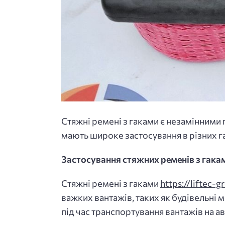
Стяжні ремені з гаками є незамінними
мають широке застосування в різних г
Застосування стяжних ременів з гака
Стяжні ремені з гаками
https://liftec
важких вантажів, таких як будівельні
під час транспортування вантажів на а