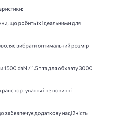
теристики:
нни, що робить їх ідеальними для
дозволяє вибрати оптимальний розмір
1500 daN / 1.5 т та для обхвату 3000
транспортування і не повинні
 що забезпечує додаткову надійність