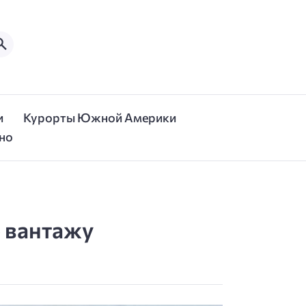
и
Курорты Южной Америки
но
о вантажу