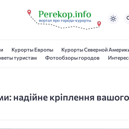
ии
Курорты Европы
Курорты Северной Америк
оветы туристам
Фотообзоры городов
Интерес
ми: надійне кріплення вашог