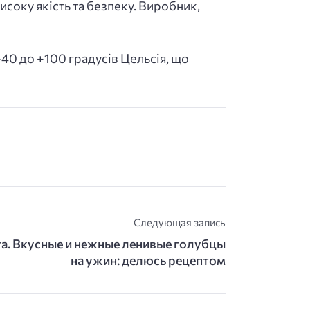
исоку якість та безпеку. Виробник,
40 до +100 градусів Цельсія, що
Следующая запись
а. Вкусные и нежные ленивые голубцы
на ужин: делюсь рецептом