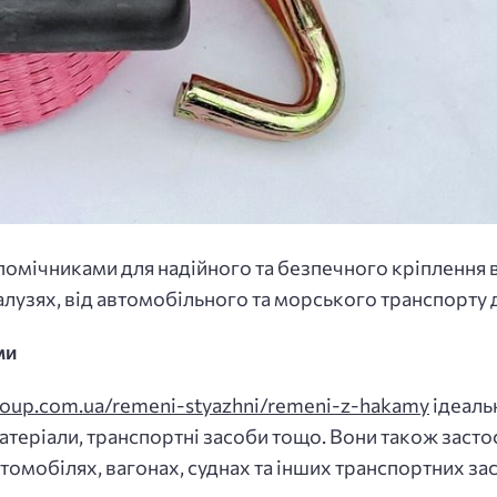
 помічниками для надійного та безпечного кріплення 
алузях, від автомобільного та морського транспорту 
ми
-group.com.ua/remeni-styazhni/remeni-z-hakamy
ідеальн
 матеріали, транспортні засоби тощо. Вони також зас
втомобілях, вагонах, суднах та інших транспортних за