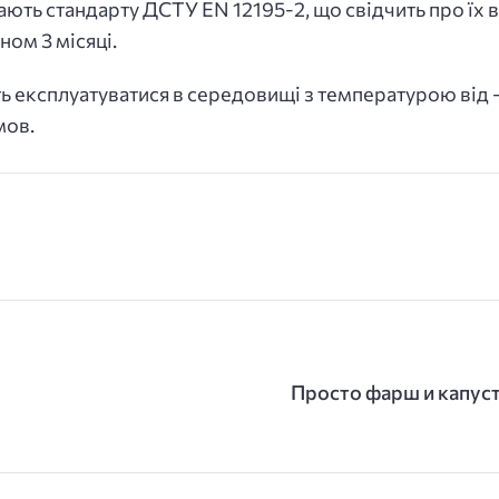
ють стандарту ДСТУ EN 12195-2, що свідчить про їх в
ном 3 місяці.
 експлуатуватися в середовищі з температурою від -
мов.
Просто фарш и капуст