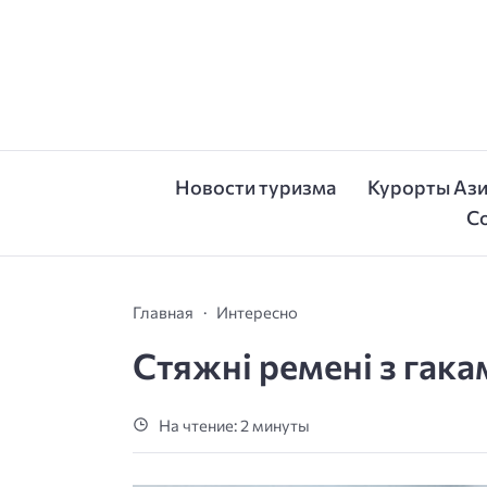
Новости туризма
Курорты Аз
С
Главная
Интересно
Стяжні ремені з гака
На чтение: 2 минуты