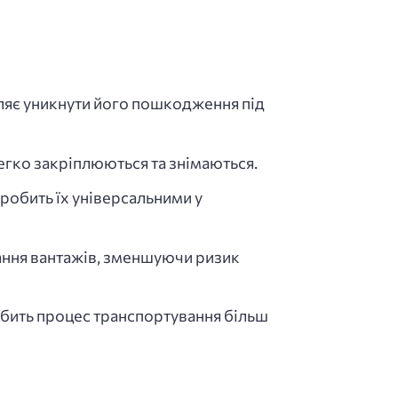
оляє уникнути його пошкодження під
легко закріплюються та знімаються.
 робить їх універсальними у
ання вантажів, зменшуючи ризик
обить процес транспортування більш