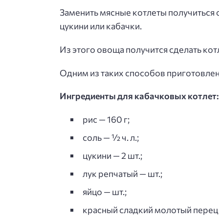
Заменить мясные котлеты получиться о
цукини или кабачки.
Из этого овоща получится сделать кот
Одним из таких способов приготовлен
Ингредиенты для кабачковых котлет:
рис — 160 г;
соль — ½ ч. л.;
цукини — 2 шт.;
лук репчатый — шт.;
яйцо — шт.;
красный сладкий молотый перец —