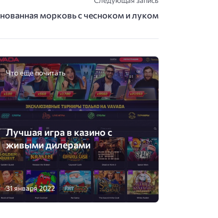
Следующая запись
нованная морковь с чесноком и луком
Что еще почитать
Лучшая игра в казино с
живыми дилерами
31 января 2022