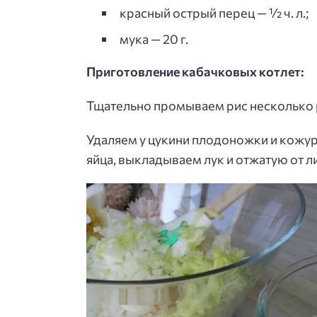
красный острый перец — ½ ч. л.;
мука — 20 г.
Приготовление кабачковых котлет:
Тщательно промываем рис несколько р
Удаляем у цукини плодоножки и кожур
яйца, выкладываем лук и отжатую от 