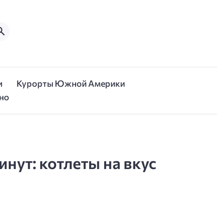
и
Курорты Южной Америки
но
инут: котлеты на вкус