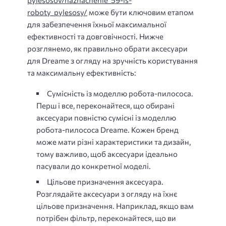
pylesosov/naznachenie_59-is-
roboty_pylesosy/
може бути ключовим етапом
для забезпечення їхньої максимальної
ефективності та довговічності. Нижче
розглянемо, як правильно обрати аксесуари
для Dreame з огляду на зручність користування
та максимальну ефективність:
Сумісність із моделлю робота-пилососа.
Перш і все, переконайтеся, що обирані
аксесуари повністю сумісні із моделлю
робота-пилососа Dreame. Кожен бренд
може мати різні характеристики та дизайн,
тому важливо, щоб аксесуари ідеально
пасували до конкретної моделі.
Цільове призначення аксесуара.
Розглядайте аксесуари з огляду на їхнє
цільове призначення. Наприклад, якщо вам
потрібен фільтр, переконайтеся, що ви