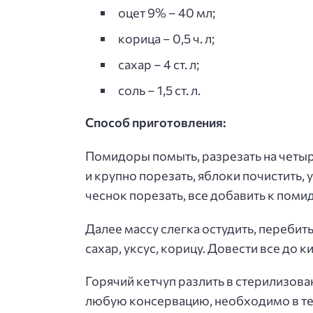
оцет 9% – 40 мл;
корица – 0,5 ч. л;
сахар – 4 ст. л;
соль – 1,5 ст. л.
Способ приготовления:
Помидоры помыть, разрезать на четыре
и крупно порезать, яблоки почистить,
чеснок порезать, все добавить к поми
Далее массу слегка остудить, перебит
сахар, уксус, корицу. Довести все до к
Горячий кетчуп разлить в стерилизованн
любую консервацию, необходимо в т