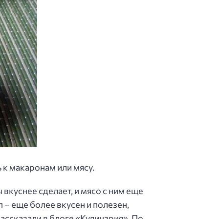
 к макаронам или мясу.
вкуснее сделает, и мясо с ним еще
 – еще более вкусен и полезен,
ассказали в блоге «Кулинария». По