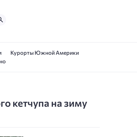
и
Курорты Южной Америки
но
го кетчупа на зиму