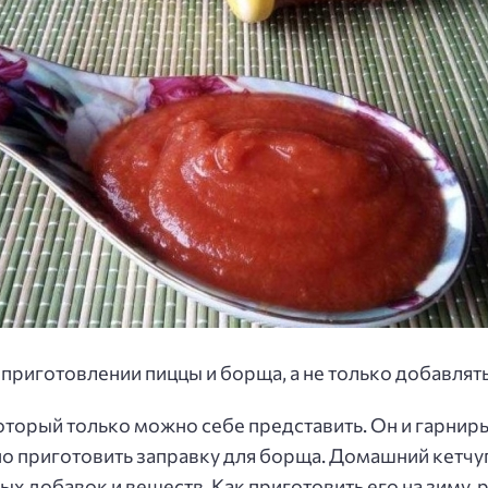
приготовлении пиццы и борща, а не только добавлять
оторый только можно себе представить. Он и гарниры 
но приготовить заправку для борща. Домашний кетчуп
х добавок и веществ. Как приготовить его на зиму, р