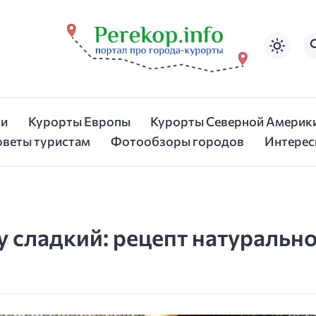
ии
Курорты Европы
Курорты Северной Америк
оветы туристам
Фотообзоры городов
Интерес
у сладкий: рецепт натурально