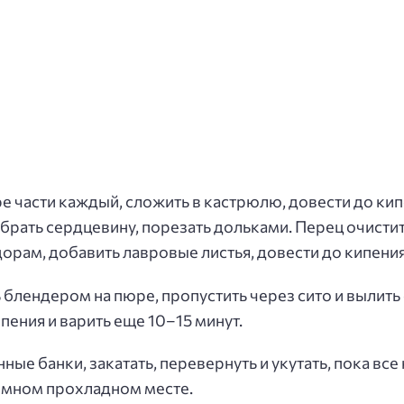
 части каждый, сложить в кастрюлю, довести до кипе
 убрать сердцевину, порезать дольками. Перец очисти
дорам, добавить лавровые листья, довести до кипения
ь блендером на пюре, пропустить через сито и вылить
ипения и варить еще 10–15 минут.
ые банки, закатать, перевернуть и укутать, пока все 
емном прохладном месте.