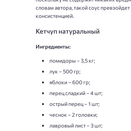
словам автора, такой соус превзойдет
консистенцией.
Кетчуп натуральный
Ингредиенты:
помидоры – 3,5 кг;
лук – 500 гр;
яблоки – 600 гр;
перец сладкий – 4 шт;
острый перец – 1 шт;
чеснок – 2 головки;
лавровый лист – 3 шт;