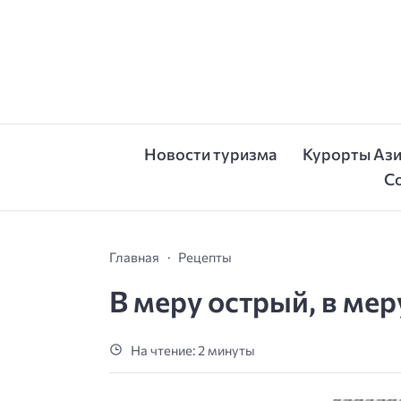
Новости туризма
Курорты Аз
С
Главная
Рецепты
В меру острый, в мер
На чтение: 2 минуты