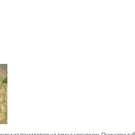
джики из помидоров на зиму с чесноком. Очищаем з