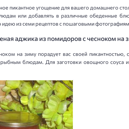
сное пикантное угощение для вашего домашнего сто
людам или добавлять в различные обеденные блюд
 идею из семи рецептов с пошаговыми фотографиям
еная аджика из помидоров с чесноком на 
ноком на зиму порадует вас своей пикантностью, 
 рыбным блюдам. Для заготовки овощного соуса и