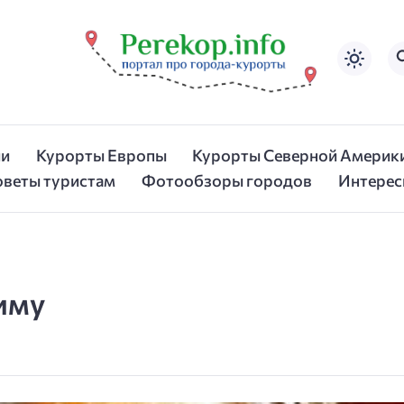
ии
Курорты Европы
Курорты Северной Америк
оветы туристам
Фотообзоры городов
Интерес
иму