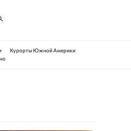
и
Курорты Южной Америки
но