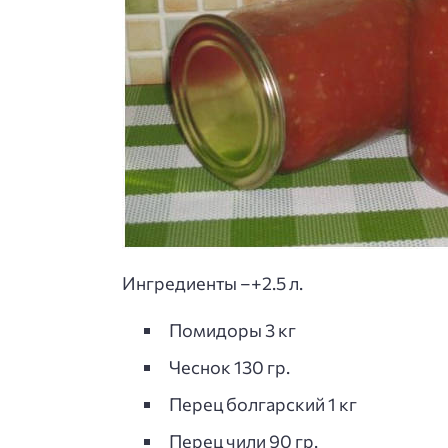
Ингредиенты –+2.5 л.
Помидоры 3 кг
Чеснок 130 гр.
Перец болгарский 1 кг
Перец чили 90 гр.