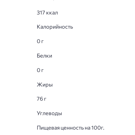
317 ккал
Калорийность
0 г
Белки
0 г
Жиры
76 г
Углеводы
Пищевая ценность на 100г.