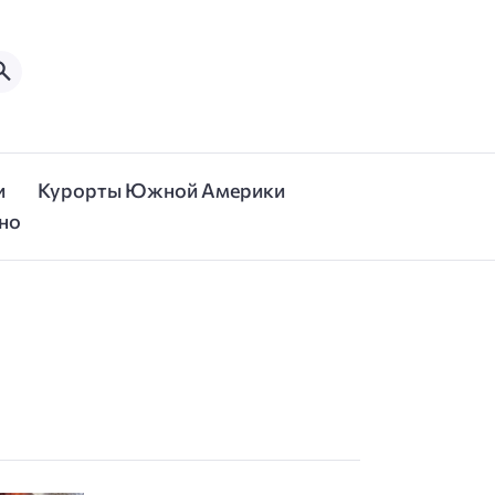
и
Курорты Южной Америки
но