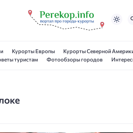
ии
Курорты Европы
Курорты Северной Америк
оветы туристам
Фотообзоры городов
Интерес
локе