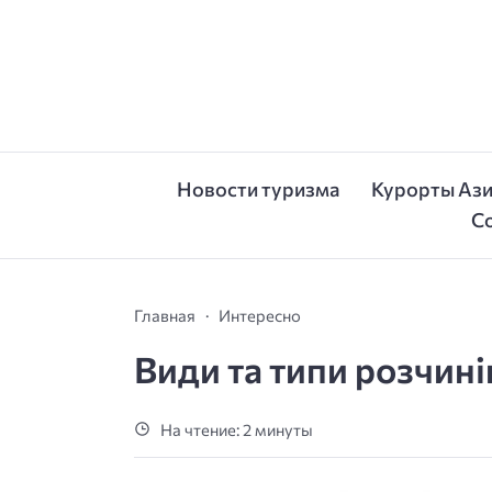
Новости туризма
Курорты Аз
С
Главная
Интересно
Види та типи розчині
На чтение: 2 минуты