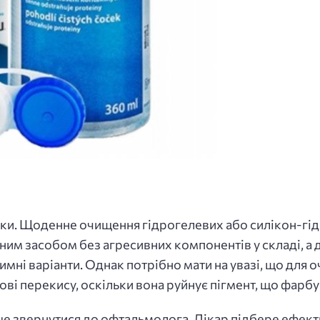
ки. Щоденне очищення гідрогелевих або силікон-гід
им засобом без агресивних компонентів у складі, а
мні варіанти. Однак потрібно мати на увазі, що для
ві перекису, оскільки вона руйнує пігмент, що фарбу
 звернутися до офтальмолога. Лікар підбере ефектив