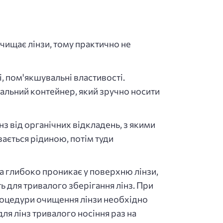
чищає лінзи, тому практично не
, пом'якшувальні властивості.
іальний контейнер, який зручно носити
з від органічних відкладень, з якими
вається рідиною, потім туди
а глибоко проникає у поверхню лінзи,
ь для тривалого зберігання лінз. При
процедури очищення лінзи необхідно
ля лінз тривалого носіння раз на