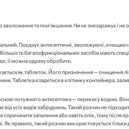
зволоження та пом'якшення. Чи не знезаражує і не о
альний. Поєднує антисептичні, зволожуючі, очищаючі
. Більшість багатофункціональних засобів мають спец
де, її можна одразу обробити.
ється як таблеток. Його призначення — очищення лін
ини. Таблетка кладеться в клітинку контейнера, зали
.
основі потужного антисептика — перекису водню. Вон
 від усіх видів забруднень. Такий розчин не підходит
 спричинити запалення або навіть опік, тому після 
 Як правило, такий розчин використовується тільки д