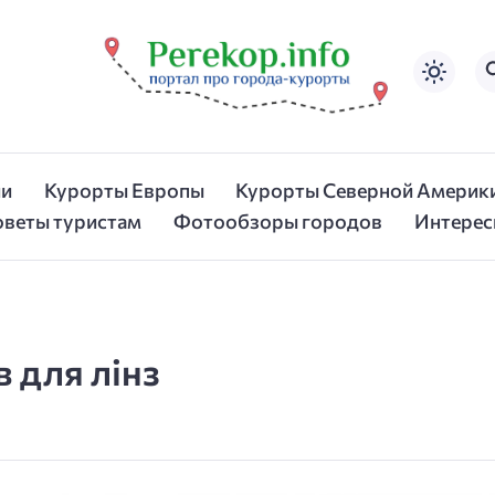
ии
Курорты Европы
Курорты Северной Америк
оветы туристам
Фотообзоры городов
Интерес
в для лінз