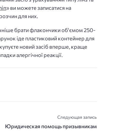
hin
» ви можете записатися на
розчин для них.
ручніше брати флакончики об'ємом 250-
дарунок іде пластиковий контейнер для
и купуєте новий засіб вперше, краще
падки алергічної реакції.
Следующая запись
Юридическая помощь призывникам