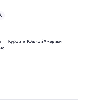
и
Курорты Южной Америки
но