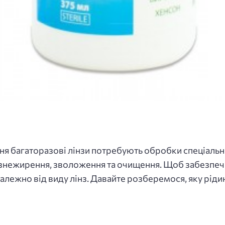
ня багаторазові лінзи потребують обробки спеціаль
знежирення, зволоження та очищення. Щоб забезпеч
залежно від виду лінз. Давайте розберемося, яку рід