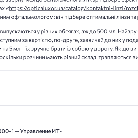
ах «
https://opticaluxor.ua/catalog/kontaktni-linzi/rozc
им офтальмологом: він підбере оптимальні лінзи та 
 випускаються у різних обсягах, аж до 500 мл. Найз
тупним за вартістю, по-друге, зазвичай до них у по
и на 5 мл – їх зручно брати із собою у дорогу. Якщо в
оскільки розчини мають різний склад, трапляються ви
000-1 — Управление ИТ-