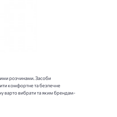
ними розчинами. Засоби
ити комфортне та безпечне
ину варто вибрати та яким брендам-