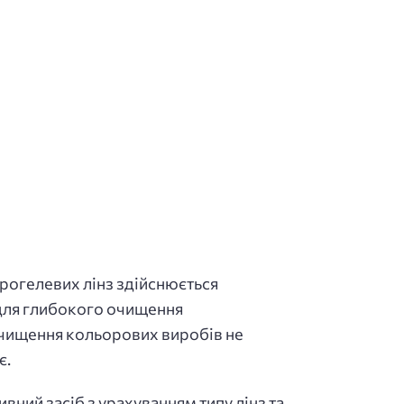
рогелевих лінз здійснюється
 для глибокого очищення
 очищення кольорових виробів не
є.
ний засіб з урахуванням типу лінз та