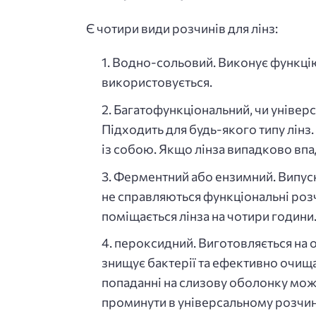
Є чотири види розчинів для лінз:
Водно-сольовий. Виконує функцію 
використовується.
Багатофункціональний, чи універс
Підходить для будь-якого типу лінз
із собою. Якщо лінза випадково впа
Ферментний або ензимний. Випуска
не справляються функціональні розч
поміщається лінза на чотири години
пероксидний. Виготовляється на 
знищує бактерії та ефективно очищає
попаданні на слизову оболонку може
проминути в універсальному розчині.