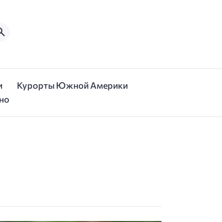
и
Курорты Южной Америки
но