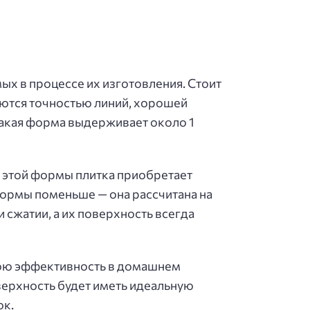
х в процессе их изготовления. Стоит
аются точностью линий, хорошей
такая форма выдерживает около 1
 этой формы плитка приобретает
формы поменьше — она рассчитана на
 сжатии, а их поверхность всегда
вою эффективность в домашнем
верхность будет иметь идеальную
ок.