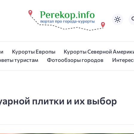
ии
Курорты Европы
Курорты Северной Америк
оветы туристам
Фотообзоры городов
Интерес
арной плитки и их выбор