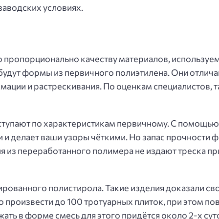
заводских условиях.
 пропорционально качеству материалов, используемы
будут формы из первичного полиэтилена. Они отлич
мации и растрескивания. По оценкам специалистов, 
ступают по характеристикам первичному. С помощью
и делает ваши узоры чёткими. Но запас прочности 
 из переработанного полимера не издают треска при
лированного полистирола. Такие изделия доказали с
о произвести до 100 тротуарных плиток, при этом по
ать в форме смесь для этого придётся около 2-х сут