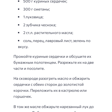
500 г куриных сердечек;
300 г сметаны;
1 луковица;
2 зубчика чеснока;
2 ст.л. растительного масла;
соль, перец, лавровый лист, зелень по
вкусу.
Промойте куриные сердечки и обсушите их
бумажным полотенцем. Разрежьте их на две
части и посолите.
На сковороде разогреть масло и обжарить
сердечки с обеих сторон до золотистой
корочки. Переложить их в кастрюлю или
горшочек.
В том же масле обжарьте нарезанный лук до