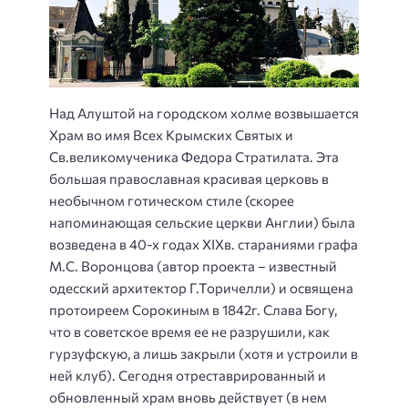
Над Алуштой на городском холме возвышается
Храм во имя Всех Крымских Святых и
Св.великомученика Федора Стратилата. Эта
большая православная красивая церковь в
необычном готическом стиле (скорее
напоминающая сельские церкви Англии) была
возведена в 40-х годах XIXв. стараниями графа
М.С. Воронцова (автор проекта – известный
одесский архитектор Г.Торичелли) и освящена
протоиреем Сорокиным в 1842г. Слава Богу,
что в советское время ее не разрушили, как
гурзуфскую, а лишь закрыли (хотя и устроили в
ней клуб). Сегодня отреставрированный и
обновленный храм вновь действует (в нем