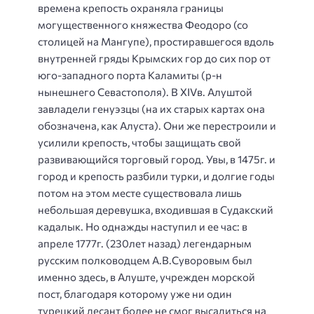
времена крепость охраняла границы
могущественного княжества Феодоро (со
столицей на Мангупе), простиравшегося вдоль
внутренней гряды Крымских гор до сих пор от
юго-западного порта Каламиты (р-н
нынешнего Севастополя). В XIVв. Алуштой
завладели генуэзцы (на их старых картах она
обозначена, как Алуста). Они же перестроили и
усилили крепость, чтобы защищать свой
развивающийся торговый город. Увы, в 1475г. и
город и крепость разбили турки, и долгие годы
потом на этом месте существовала лишь
небольшая деревушка, входившая в Судакский
кадалык. Но однажды наступил и ее час: в
апреле 1777г. (230лет назад) легендарным
русским полководцем А.В.Суворовым был
именно здесь, в Алуште, учрежден морской
пост, благодаря которому уже ни один
турецкий десант более не смог высадиться на