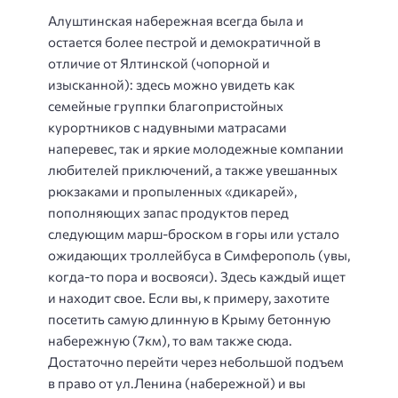
Алуштинская набережная всегда была и
остается более пестрой и демократичной в
отличие от Ялтинской (чопорной и
изысканной): здесь можно увидеть как
семейные группки благопристойных
курортников с надувными матрасами
наперевес, так и яркие молодежные компании
любителей приключений, а также увешанных
рюкзаками и пропыленных «дикарей»,
пополняющих запас продуктов перед
следующим марш-броском в горы или устало
ожидающих троллейбуса в Симферополь (увы,
когда-то пора и восвояси). Здесь каждый ищет
и находит свое. Если вы, к примеру, захотите
посетить самую длинную в Крыму бетонную
набережную (7км), то вам также сюда.
Достаточно перейти через небольшой подъем
в право от ул.Ленина (набережной) и вы