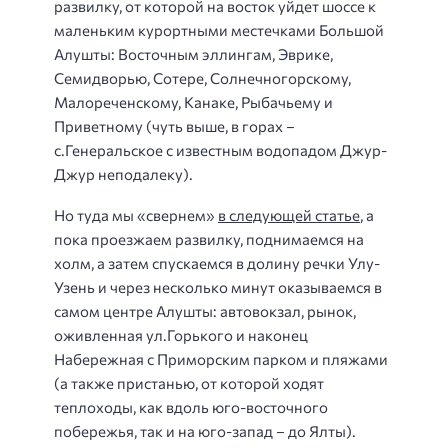
развилку, от которой на восток уйдет шоссе к
маленьким курортными местечками Большой
Алушты: Восточным эллингам, Эврике,
Семидворью, Сотере, Солнечногорскому,
Малореченскому, Канаке, Рыбачьему и
Приветному (чуть выше, в горах –
с.Генеральское с известным водопадом Джур-
Джур неподалеку).
Но туда мы «свернем»
в следующей статье
, а
пока проезжаем развилку, поднимаемся на
холм, а затем спускаемся в долину речки Улу-
Узень и через несколько минут оказываемся в
самом центре Алушты: автовокзал, рынок,
оживленная ул.Горького и наконец
Набережная с Приморским парком и пляжами
(а также пристанью, от которой ходят
теплоходы, как вдоль юго-восточного
побережья, так и на юго-запад – до Ялты).