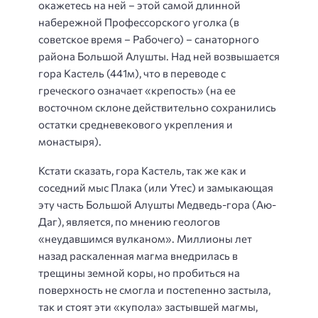
окажетесь на ней – этой самой длинной
набережной Профессорского уголка (в
советское время – Рабочего) – санаторного
района Большой Алушты. Над ней возвышается
гора Кастель (441м), что в переводе с
греческого означает «крепость» (на ее
восточном склоне действительно сохранились
остатки средневекового укрепления и
монастыря).
Кстати сказать, гора Кастель, так же как и
соседний мыс Плака (или Утес) и замыкающая
эту часть Большой Алушты Медведь-гора (Аю-
Даг), является, по мнению геологов
«неудавшимся вулканом». Миллионы лет
назад раскаленная магма внедрилась в
трещины земной коры, но пробиться на
поверхность не смогла и постепенно застыла,
так и стоят эти «купола» застывшей магмы,