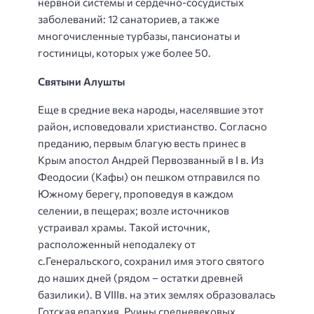
нервной системы и сердечно-сосудистых
заболеваний: 12 санаториев, а также
многочисленные турбазы, пансионаты и
гостиницы, которых уже более 50.
Святыни Алушты
Еще в средние века народы, населявшие этот
район, исповедовали христианство. Согласно
преданию, первым благую весть принес в
Крым апостол Андрей Первозванный в I в. Из
Феодосии (Кафы) он пешком отправился по
Южному берегу, проповедуя в каждом
селении, в пещерах; возле источников
устраивал храмы. Такой источник,
расположенный неподалеку от
с.Генеральского, сохранил имя этого святого
до наших дней (рядом – остатки древней
базилики). В VIIIв. на этих землях образовалась
Готская епархия. Руины средневековых