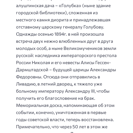
алуштинская дача – «Голубка» (ныне здание
городской библиотеки), сложенная из
местного камня диорита и принадлежавшая
отставному царскому генералу Голубову.
Однажды осенью 1894г. в ней произошла
встреча двух нежно влюбленных друг в друга
молодых особ, а ныне Великомучеников земли
русской: наследника императорского престола
России Николая и его невесты Алисы Гессен-
Дармштадской – будущей царицы Александры
Федоровны. Отсюда они отправились в
Ливадию, в летний дворец, к тяжело уже
больному императору Александру III, чтобы
получить его благословение на брак.
Мемориальная доска, напоминающая об этом
событии, конечно, уничтоженная в первые
годы советской власти, теперь восстановлена.
Примечательно, что через 50 лет в этом же