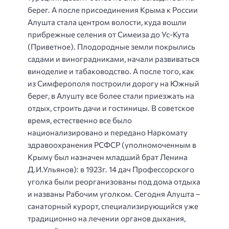
берег. А после присоединения Крыма к России
Алушта стала центром волости, куда вошли
прибрежные селения от Симеиза до Ус-Кута
(Приветное). Плодородные земли покрылись
садами и виноградниками, начали развиваться
виноделие и табаководство. А после того, как
из Симферополя построили дорогу на Южный
берег, в Алушту все более стали приезжать на
отдых, строить дачи и гостиницы. В советское
время, естественно все было
национализировано и передано Наркомату
здравоохранения РСФСР (уполномоченным в
Крыму был назначен младший брат Ленина
Д.И.Ульянов): в 1923г. 14 дач Профессорского
уголка были реорганизованы под дома отдыха
и названы Рабочим уголком. Сегодня Алушта –
санаторный курорт, специализирующийся уже
традиционно на лечении органов дыхания,