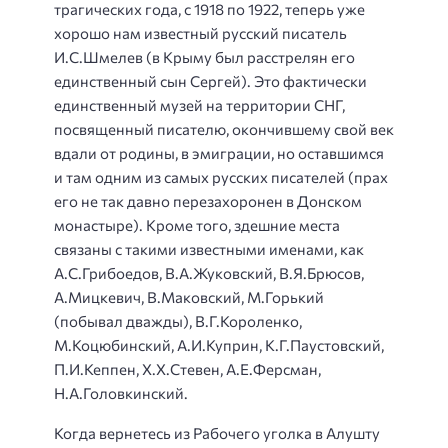
трагических года, с 1918 по 1922, теперь уже
хорошо нам известный русский писатель
И.С.Шмелев (в Крыму был расстрелян его
единственный сын Сергей). Это фактически
единственный музей на территории СНГ,
посвященный писателю, окончившему свой век
вдали от родины, в эмиграции, но оставшимся
и там одним из самых русских писателей (прах
его не так давно перезахоронен в Донском
монастыре). Кроме того, здешние места
связаны с такими известными именами, как
А.С.Грибоедов, В.А.Жуковский, В.Я.Брюсов,
А.Мицкевич, В.Маковский, М.Горький
(побывал дважды), В.Г.Короленко,
М.Коцюбинский, А.И.Куприн, К.Г.Паустовский,
П.И.Кеппен, Х.Х.Стевен, А.Е.Ферсман,
Н.А.Головкинский.
Когда вернетесь из Рабочего уголка в Алушту