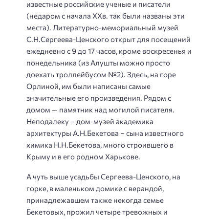
известные российские ученые и писатели
(недаром с начала ХХв. так были названы эти
места). Литературно-мемориальный музей
С.Н.Сергеева-Ценского открыт для посещений
ежедневно с 9 до 17 часов, кроме воскресенья и
понедельника (из Алушты можно просто
доехать троллейбусом №2). Здесь, на горе
Орлиной, им были написаны самые
значительные его произведения. Рядом с
домом — памятник над могилой писателя.
Неподалеку – дом-музей академика
архитектуры А.Н.Бекетова – сына известного
химика Н.Н.Бекетова, много строившего в
Крыму и в его родном Харькове.
А чуть выше усадьбы Сергеева-Ценского, на
горке, в маленьком домике с верандой,
принадлежавшем также некогда семье
Бекетовых, прожил четыре тревожных и