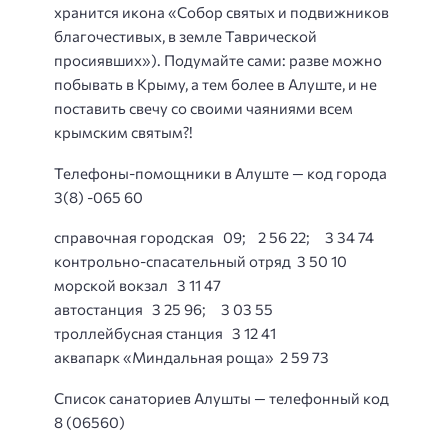
хранится икона «Собор святых и подвижников
благочестивых, в земле Таврической
просиявших»). Подумайте сами: разве можно
побывать в Крыму, а тем более в Алуште, и не
поставить свечу со своими чаяниями всем
крымским святым?!
Телефоны-помощники в Алуште — код города
3(8) -065 60
справочная городская 09; 2 56 22; 3 34 74
контрольно-спасательный отряд 3 50 10
морской вокзал 3 11 47
автостанция 3 25 96; 3 03 55
троллейбусная станция 3 12 41
аквапарк «Миндальная роща» 2 59 73
Список санаториев Алушты — телефонный код
8 (06560)