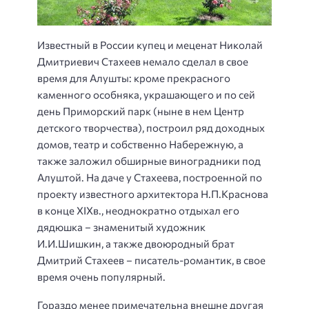
Известный в России купец и меценат Николай
Дмитриевич Стахеев немало сделал в свое
время для Алушты: кроме прекрасного
каменного особняка, украшающего и по сей
день Приморский парк (ныне в нем Центр
детского творчества), построил ряд доходных
домов, театр и собственно Набережную, а
также заложил обширные виноградники под
Алуштой. На даче у Стахеева, построенной по
проекту известного архитектора Н.П.Краснова
в конце XIXв., неоднократно отдыхал его
дядюшка – знаменитый художник
И.И.Шишкин, а также двоюродный брат
Дмитрий Стахеев – писатель-романтик, в свое
время очень популярный.
Гораздо менее примечательна внешне другая