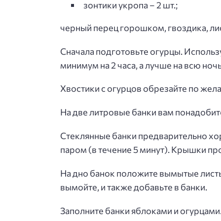
зонтики укропа – 2 шт.;
черный перец горошком, гвоздика, ли
Сначала подготовьте огурцы. Использ
минимум на 2 часа, а лучше на всю ночь
Хвостики с огурцов обрезайте по жел
На две литровые банки вам понадобитс
Стеклянные банки предварительно хоро
паром (в течение 5 минут). Крышки пр
На дно банок положите вымытые листь
вымойте, и также добавьте в банки.
Заполните банки яблоками и огурцами