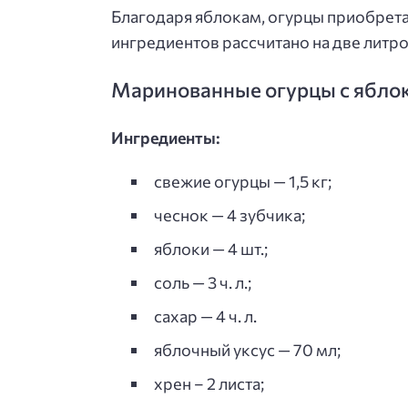
Благодаря яблокам, огурцы приобрет
ингредиентов рассчитано на две литр
Маринованные огурцы с ябло
Ингредиенты:
свежие огурцы — 1,5 кг;
чеснок — 4 зубчика;
яблоки — 4 шт.;
соль — 3 ч. л.;
сахар — 4 ч. л.
яблочный уксус — 70 мл;
хрен – 2 листа;