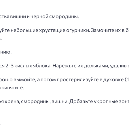
стья вишни и черной смородины.
уйте небольшие хрустящие огурчики. Замочите их в 
.
анию.
я 2-3 кислых яблока. Нарежьте их дольками, удалив 
шо вымойте, а потом простерилизуйте в духовке (10
окипятите.
я хрена, смородины, вишни. Добавьте укропные зонт
.