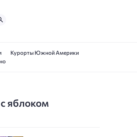
и
Курорты Южной Америки
но
 с яблоком