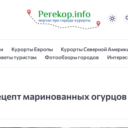
ии
Курорты Европы
Курорты Северной Америк
оветы туристам
Фотообзоры городов
Интерес
рецепт маринованных огурцов