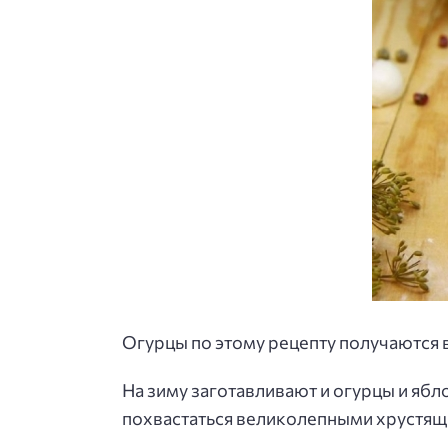
Огурцы по этому рецепту получаются 
На зиму заготавливают и огурцы и ябл
похвастаться великолепными хрустящ