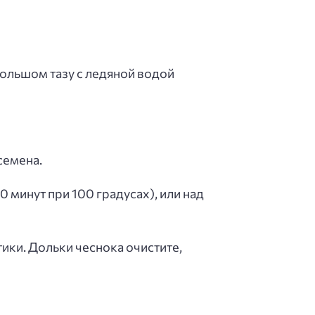
большом тазу с ледяной водой
семена.
 минут при 100 градусах), или над
ики. Дольки чеснока очистите,