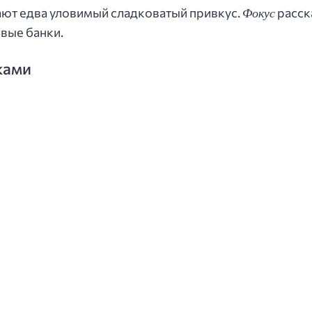
Фокус
ают едва уловимый сладковатый привкус.
расск
овые банки.
ками