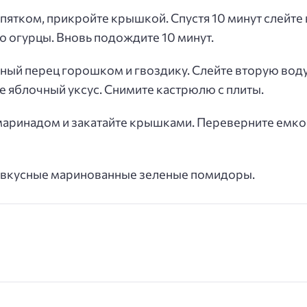
пятком, прикройте крышкой. Спустя 10 минут слейте
ею огурцы. Вновь подождите 10 минут.
рный перец горошком и гвоздику. Слейте вторую вод
те яблочный уксус. Снимите кастрюлю с плиты.
 маринадом и закатайте крышками. Переверните емкос
у вкусные маринованные зеленые помидоры.