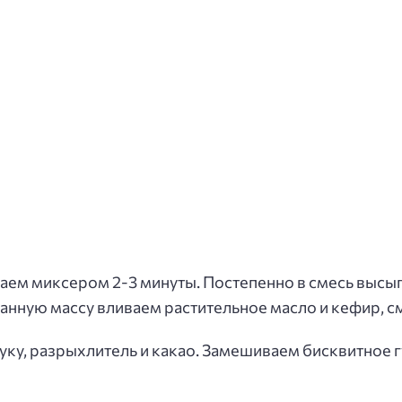
иваем миксером 2-3 минуты. Постепенно в смесь высы
анную массу вливаем растительное масло и кефир, 
ку, разрыхлитель и какао. Замешиваем бисквитное гу