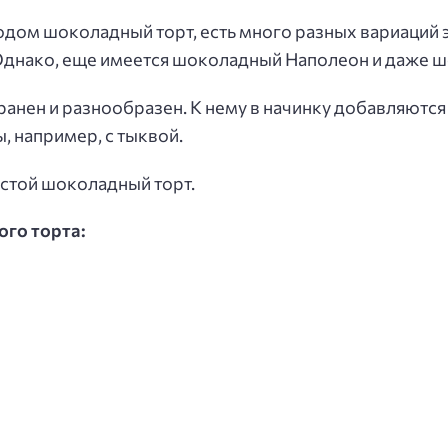
одом шоколадный торт, есть много разных вариаций 
 Однако, еще имеется шоколадный Наполеон и даже 
нен и разнообразен. К нему в начинку добавляются к
 например, с тыквой.
стой шоколадный торт.
го торта: