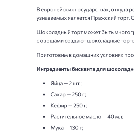
В европейских государствах, откуда р
узнаваемых является Пражский торт.
Шоколадный торт может быть многогра
с овощами создают шоколадные торты,
Приготовим в домашних условиях про
Ингредиенты бисквита для шоколадно
Яйца — 2 шт.;
Сахар — 250 г;
Кефир — 250 г;
Растительное масло — 40 мл;
Мука — 130 г;