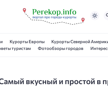
ии
Курорты Европы
Курорты Северной Америк
оветы туристам
Фотообзоры городов
Интерес
. Самый вкусный и простой в 