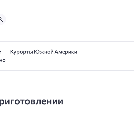
и
Курорты Южной Америки
но
приготовлении