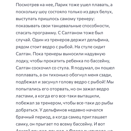
Посмотрев на нее, Ларик тоже ушел плавать, а
поскольку шоу состояло только из двух белух,
выступать пришлось самому тренеру:
показывать свои танцевальные способности,
спасать программу. С Салтаном тоже был
случай. Один из тренеров держит дельфина,
рядом стоит ведро с рыбой. На стуле сидит
Салтан. Пока тренеры выносили надувную
лодку, чтобы прокатить ребенка по бассейну,
Салтан соскочил со стула. Я подумал, он пошел
поплавать, а он тихонько обогнул меня сзади,
подбежал и засунул голову ведро с рыбой! Мы
попытались его оторвать, но он зажал ведро
ластами, а когда его все-таки вытащили,
побежал за тренером, чтобы все-таки до рыбы
добраться. У дельфинов недавно начался
брачный период, а когда самец приглашает
самку, он прыгает по всему бассейну. И вот
Асисяй прыгал, прыгал, а Флора выступала, но