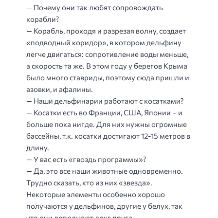
— Почему они так любят сопровождать
корабли?
— Корабль, проходя и разрезая волну, создает
«подводный коридор», в котором дельфину
легче двигаться: сопротивление воды меньше,
а скорость та же. В этом году у берегов Крыма
было много ставриды, поэтому сюда пришли и
азовки, и афалины.
— Наши дельфинарии работают с косатками?
— Косатки есть во Франции, США, Японии – и
больше пока нигде. Для них нужны огромные
бассейны, т.к. косатки достигают 12-15 метров в
длину.
— У вас есть «гвоздь программы»?
— Да, это все наши животные одновременно.
Трудно сказать, кто из них «звезда».
Некоторые элементы особенно хорошо
получаются у дельфинов, другие у белух, так
что они дополняют друг друга.