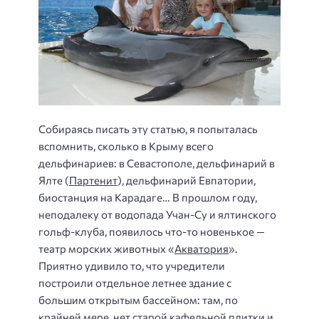
Собираясь писать эту статью, я попыталась
вспомнить, сколько в Крыму всего
дельфинариев: в Севастополе, дельфинарий в
Ялте (
Партенит
), дельфинарий Евпатории,
биостанция на Карадаге… В прошлом году,
неподалеку от водопада Учан-Су и ялтинского
гольф-клуба, появилось что-то новенькое —
театр морских животных «
Акватория
».
Приятно удивило то, что учредители
построили отдельное летнее здание с
большим открытым бассейном: там, по
крайней мере, нет старой кафельной плитки и