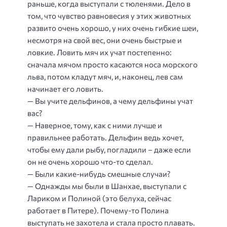
раньше, когда выступали с тюленями. Дело в
том, что чувство равновесия у этих животных
развито очень хорошо, у них очень гибкие шеи,
несмотря на свой вес, они очень быстрые и
ловкие. Ловить мяч их учат постепенно:
сначала мячом просто касаются носа морского
льва, потом кладут мяч, и, наконец, лев сам
начинает его ловить.
— Вы учите дельфинов, а чему дельфины учат
вас?
— Наверное, тому, как с ними лучше и
правильнее работать. Дельфин ведь хочет,
чтобы ему дали рыбу, погладили – даже если
он не очень хорошо что-то сделал.
— Были какие-нибудь смешные случаи?
— Однажды мы были в Шанхае, выступали с
Лариком и Полиной (это белуха, сейчас
работает в Питере). Почему-то Полина
выступать не захотела и стала просто плавать.