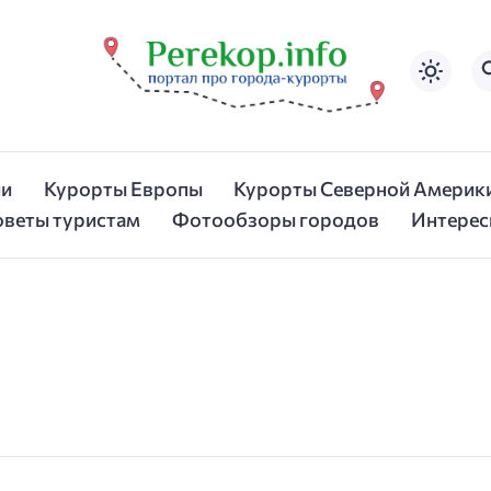
ии
Курорты Европы
Курорты Северной Америк
оветы туристам
Фотообзоры городов
Интерес