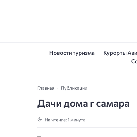
Новости туризма
Курорты Аз
С
Главная
Публикации
Дачи дома г самара
На чтение: 1 минута