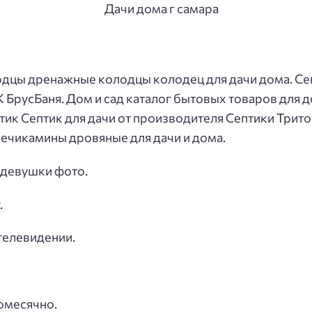
лодцы дренажные колодцы колодец для дачи дома. С
К БрусБаня. Дом и сад каталог бытовых товаров для д
птик Септик для дачи от производителя Септики Трит
ечикамины дровяные для дачи и дома.
 девушки фото.
.
телевидении.
помесячно.