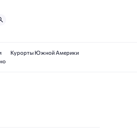
и
Курорты Южной Америки
но