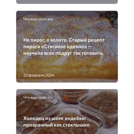
Что еще почитать
Не пирог, а золото. Старый рецепт
пирога «Стеганое одеяло» —
научила всех подруг так готовить
20 февраля 2024
Что еще почитать
Холодец из шеек индейки:
прозрачный как стеклышко