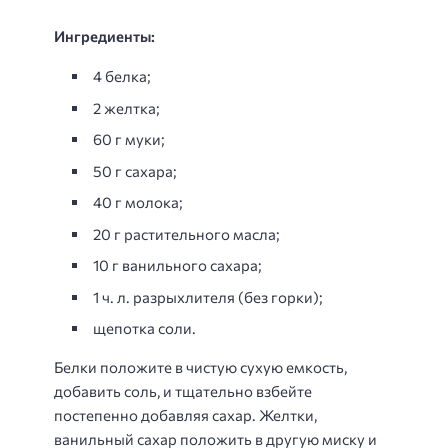
Ингредиенты:
4 белка;
2 желтка;
60 г муки;
50 г сахара;
40 г молока;
20 г растительного масла;
10 г ванильного сахара;
1 ч. л. разрыхлителя (без горки);
щепотка соли.
Белки положите в чистую сухую емкость,
добавить соль, и тщательно взбейте
постепенно добавляя сахар. Желтки,
ванильный сахар положить в другую миску и