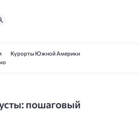
и
Курорты Южной Америки
но
пусты: пошаговый