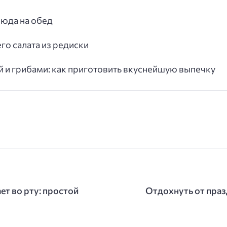
люда на обед
го салата из редиски
 и грибами: как приготовить вкуснейшую выпечку
ет во рту: простой
Отдохнуть от пра