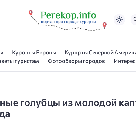
ии
Курорты Европы
Курорты Северной Америк
оветы туристам
Фотообзоры городов
Интерес
жные голубцы из молодой ка
да