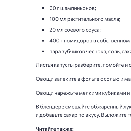
60 г шампиньонов;
100 мл растительного масла;
20 мл соевого соуса;
400 г помидоров в собственном
пара зубчиков чеснока, соль, сах
Листья капусты разберите, помойте и 
Овощи запеките в фольге с солью и ма
Овощи нарежьте мелкими кубиками и с
В блендере смешайте обжаренный лук,
и добавьте сахар по вкусу. Выложите 
Читайте также: