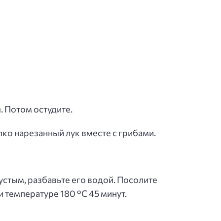
. Потом остудите.
лко нарезанный лук вместе с грибами.
устым, разбавьте его водой. Посолите
и температуре 180 °С 45 минут.