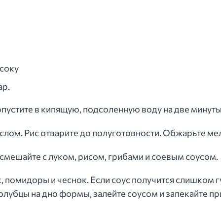
 соку
ар.
опустите в кипящую, подсоленную воду на две минуты
слом. Рис отварите до полуготовности. Обжарьте ме
мешайте с луком, рисом, грибами и соевым соусом.
 помидоры и чеснок. Если соус получится слишком г
голубцы на дно формы, залейте соусом и запекайте пр