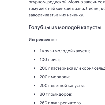
огурцом, редиской. Можно запечь ее в
тому же с ней меньше возни. Листья, к
заворачивать в них начинку.
Голубцы из молодой капусты
Ингредиенты:
1 кочан молодой капусты;
100 г риса;
200 г пастернака или корня сель
200 г моркови;
200 г цветной капусты;
80 г помидоров;
260 г лука репчатого