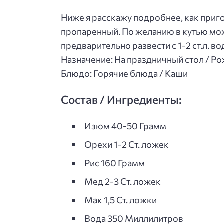
Ниже я расскажу подробнее, как приг
пропаренный. По желанию в кутью мож
предварительно развести с 1-2 ст.л. во
Назначение: На праздничный стол / Ро
Блюдо: Горячие блюда / Каши
Состав / Ингредиенты:
Изюм 40-50 Грамм
Орехи 1-2 Ст. ложек
Рис 160 Грамм
Мед 2-3 Ст. ложек
Мак 1,5 Ст. ложки
Вода 350 Миллилитров