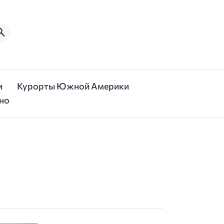
и
Курорты Южной Америки
но