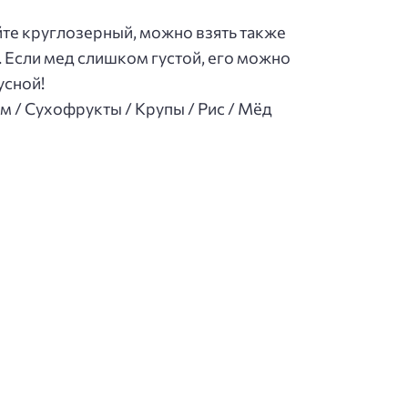
йте круглозерный, можно взять также
 Если мед слишком густой, его можно
усной!
м / Сухофрукты / Крупы / Рис / Мёд