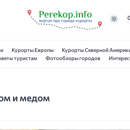
ии
Курорты Европы
Курорты Северной Америк
оветы туристам
Фотообзоры городов
Интерес
мом и медом