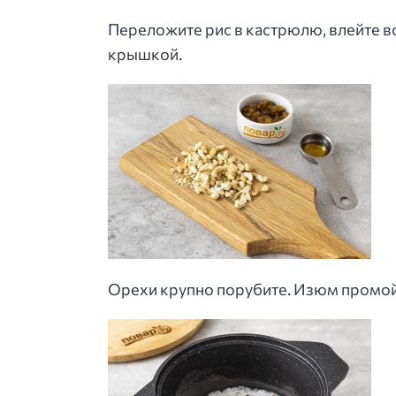
Переложите рис в кастрюлю, влейте во
крышкой.
Орехи крупно порубите. Изюм промойте