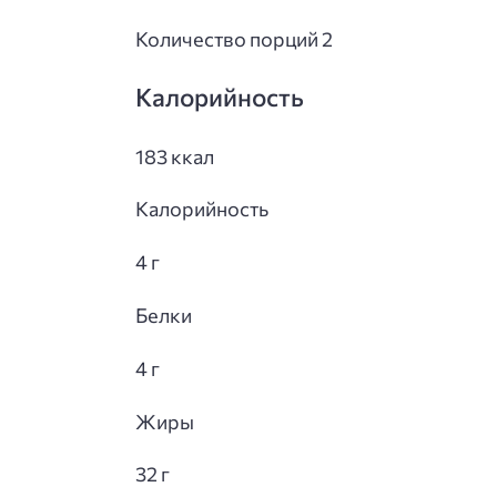
Количество порций 2
Калорийность
183 ккал
Калорийность
4 г
Белки
4 г
Жиры
32 г