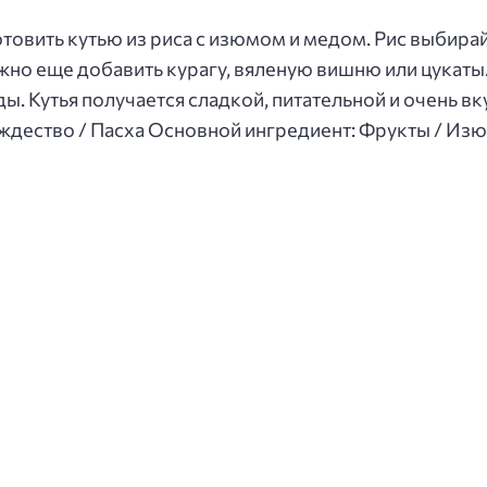
отовить кутью из риса с изюмом и медом. Рис выбира
но еще добавить курагу, вяленую вишню или цукаты.
ды. Кутья получается сладкой, питательной и очень вк
ждество / Пасха Основной ингредиент: Фрукты / Изю