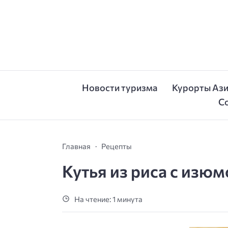
Новости туризма
Курорты Аз
С
Главная
Рецепты
Кутья из риса с изю
На чтение: 1 минута