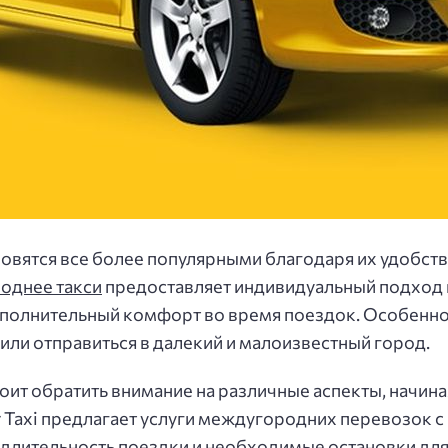
вятся все более популярными благодаря их удобству 
однее такси
предоставляет индивидуальный подход к
ополнительный комфорт во время поездок. Особенно 
ли отправиться в далекий и малоизвестный город.
оит обратить внимание на различные аспекты, начин
er Taxi предлагает услуги междугородних перевозок 
 длительность поездки и необходимые остановки для