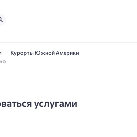
и
Курорты Южной Америки
но
ваться услугами