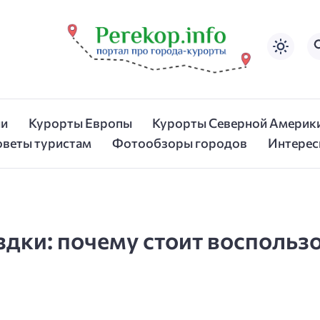
ии
Курорты Европы
Курорты Северной Америк
оветы туристам
Фотообзоры городов
Интерес
ки: почему стоит воспользо