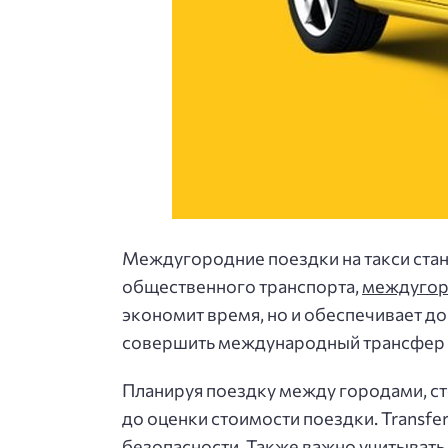
Междугородние поездки на такси стано
общественного транспорта,
междугор
экономит время, но и обеспечивает д
совершить международный трансфер и
Планируя поездку между городами, ст
до оценки стоимости поездки. Transf
безопасности. Также важно учитывать