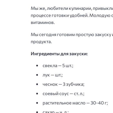
Мы же, любители кулинарии, привыкли 
процессе готовки удобней. Молодую с
витаминов.
Мы сегодня готовим простую закуску и
продукта.
Ингредиенты для закуски:
свекла — 5 шт.;
лук — шт.;
чеснок — 3 зубчика;
соевый соус — ст. л.;
растительное масло — 30-40 г;
сахар — ч. л.;