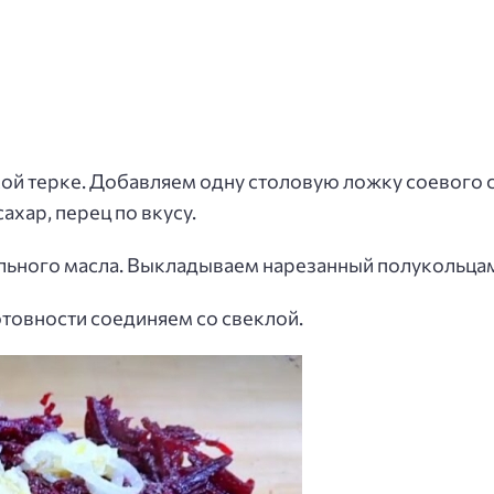
ой терке. Добавляем одну столовую ложку соевого с
ахар, перец по вкусу.
льного масла. Выкладываем нарезанный полукольцам
отовности соединяем со свеклой.