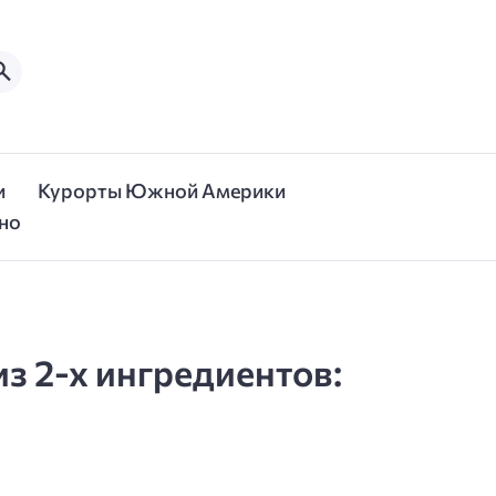
и
Курорты Южной Америки
но
из 2-х ингредиентов: