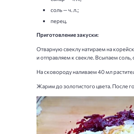
соль — ч. л.;
перец.
Приготовление закуски:
Отварную свеклу натираем на корейск
и отправляем к свекле. Всыпаем соль, с
На сковороду наливаем 40 мл растите
Жарим до золотистого цвета. После г