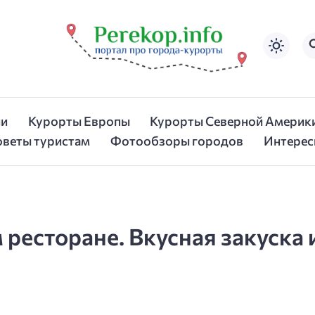
ии
Курорты Европы
Курорты Северной Америк
оветы туристам
Фотообзоры городов
Интерес
ресторане. Вкусная закуска 