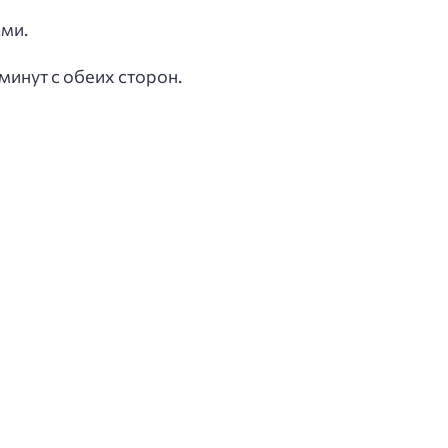
ами.
инут с обеих сторон.