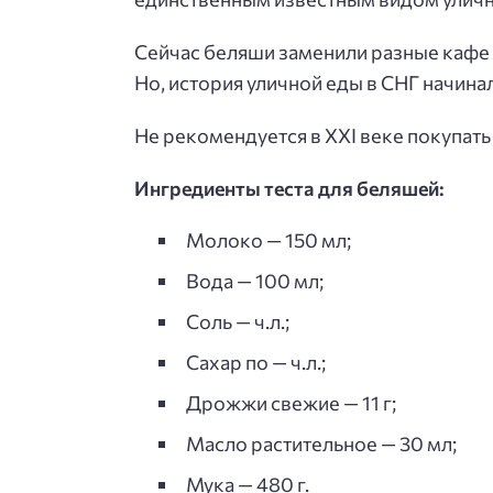
Сейчас беляши заменили разные кафе 
Но, история уличной еды в СНГ начина
Не рекомендуется в XXI веке покупат
Ингредиенты теста для беляшей:
Молоко — 150 мл;
Вода — 100 мл;
Соль — ч.л.;
Сахар по — ч.л.;
Дрожжи свежие — 11 г;
Масло растительное — 30 мл;
Мука — 480 г.