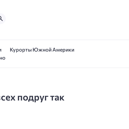
и
Курорты Южной Америки
но
сех подруг так