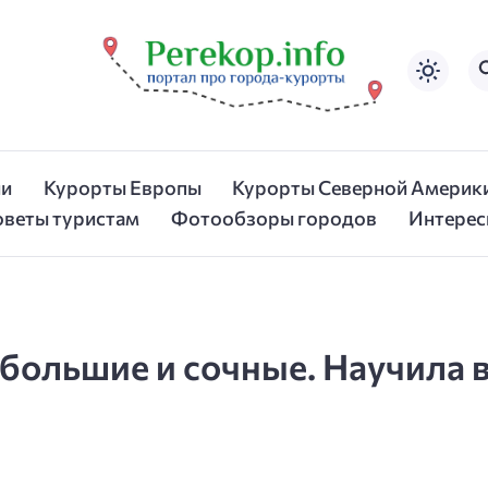
ии
Курорты Европы
Курорты Северной Америк
оветы туристам
Фотообзоры городов
Интерес
 большие и сочные. Научила в