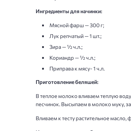
Ингредиенты для начинки:
Мясной фарш — 300 г;
Лук репчатый — 1 шт.;
Зира — ½ ч.л.;
Кориандр — ½ ч.л.;
Приправа к мясу- 1 ч.л.
Приготовление беляшей:
В теплое молоко вливаем теплую воду
песчинок. Высыпаем в молоко муку, з
Вливаем к тесту растительное масло, 