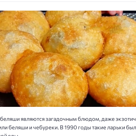
беляши являются загадочным блюдом, даже экзотичес
или беляши и чебуреки. В 1990 годы такие ларьки бы
ой еды.