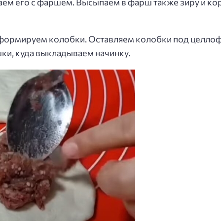
ем его с фаршем. Высыпаем в фарш также зиру и кори
, формируем колобки. Оставляем колобки под целлоф
ки, куда выкладываем начинку.