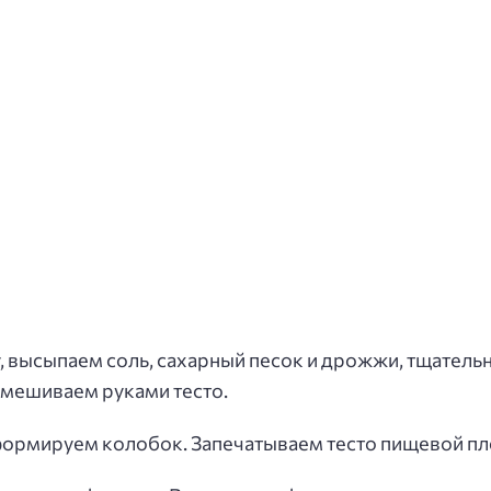
, высыпаем соль, сахарный песок и дрожжи, тщател
амешиваем руками тесто.
формируем колобок. Запечатываем тесто пищевой плен