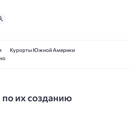
и
Курорты Южной Америки
но
 по их созданию