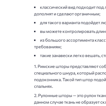
классический вид подходит под 
дополнят и сделают органичным;
для такого варианта подойдет лю
вы можете контролировать длину 
из большого ассортимента класс
требованиям;
такие занавески легко вешать, с
Римские шторы представляют соб
специального шнура, который распо
подоконника. Такой тип штор подой
спальнях.
Рулонные шторы — это рулон ткани
данном случае ткань не образует ск