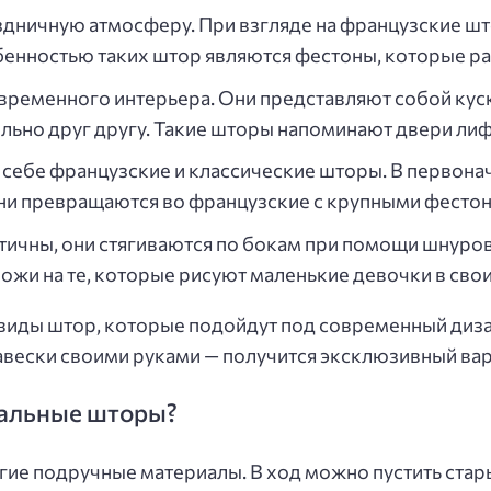
дничную атмосферу. При взгляде на французские што
енностью таких штор являются фестоны, которые ра
временного интерьера. Они представляют собой кус
льно друг другу. Такие шторы напоминают двери лифт
себе французские и классические шторы. В первона
они превращаются во французские с крупными фестон
ичны, они стягиваются по бокам при помощи шнуров
ожи на те, которые рисуют маленькие девочки в свои
 виды штор, которые подойдут под современный диз
навески своими руками — получится эксклюзивный вар
нальные шторы?
ие подручные материалы. В ход можно пустить старые