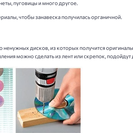
неты, пуговицы и много другое.
риалы, чтобы занавеска получилась органичной.
о ненужных дисков, из которых получится оригиналь
ления можно сделать из лент или скрепок, подойдут д