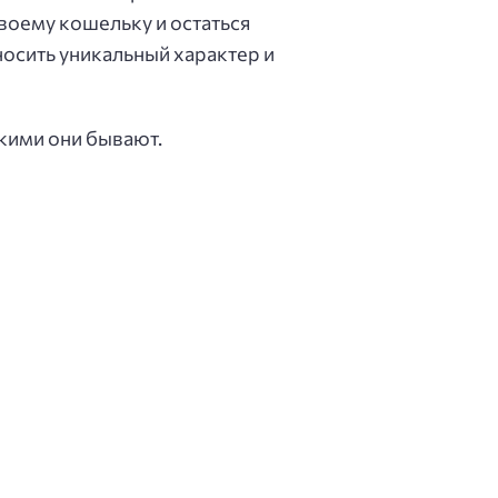
воему кошельку и остаться
осить уникальный характер и
акими они бывают.