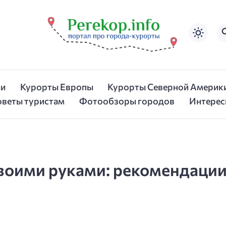
ии
Курорты Европы
Курорты Северной Америк
оветы туристам
Фотообзоры городов
Интерес
оими руками: рекомендации