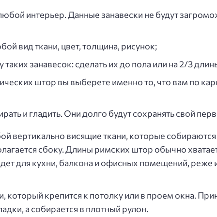
любой интерьер. Данные занавески не будут загром
бой вид ткани, цвет, толщина, рисунок;
таких занавесок: сделать их до пола или на 2/3 длин
ических штор вы выберете именно то, что вам по кар
тирать и гладить. Они долго будут сохранять свой пе
ой вертикально висящие ткани, которые собираютс
лагается сбоку. Длины римских штор обычно хватает
дет для кухни, балкона и офисных помещений, реже и
, который крепится к потолку или в проем окна. Прин
ладки, а собирается в плотный рулон.