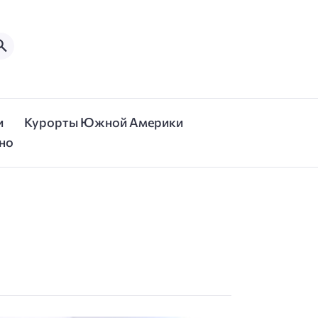
и
Курорты Южной Америки
но