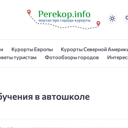
ии
Курорты Европы
Курорты Северной Америк
оветы туристам
Фотообзоры городов
Интерес
учения в автошколе