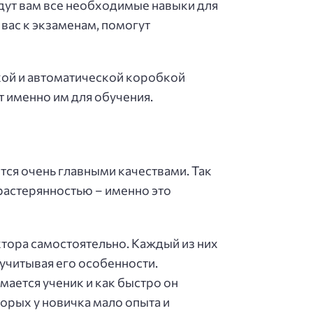
дут вам все необходимые навыки для
вас к экзаменам, помогут
кой и автоматической коробкой
 именно им для обучения.
ся очень главными качествами. Так
 растерянностью – именно это
ктора самостоятельно. Каждый из них
учитывая его особенности.
мается ученик и как быстро он
орых у новичка мало опыта и