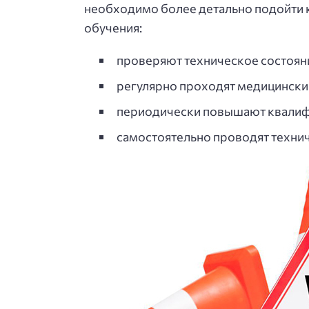
необходимо более детально подойти 
обучения:
проверяют техническое состояни
регулярно проходят медицински
периодически повышают квали
самостоятельно проводят технич