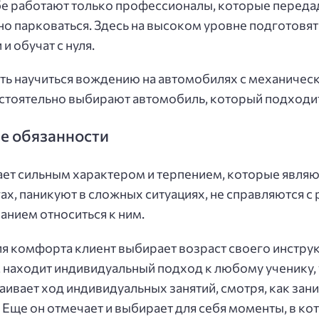
бе работают только профессионалы, которые переда
о парковаться. Здесь на высоком уровне подготовят 
и обучат с нуля.
ь научиться вождению на автомобилях с механичес
стоятельно выбирают автомобиль, который подходит
ые обязанности
т сильным характером и терпением, которые являют
ах, паникуют в сложных ситуациях, не справляются с
анием относиться к ним.
ля комфорта клиент выбирает возраст своего инстру
 находит индивидуальный подход к любому ученику, 
вает ход индивидуальных занятий, смотря, как зани
Еще он отмечает и выбирает для себя моменты, в кот