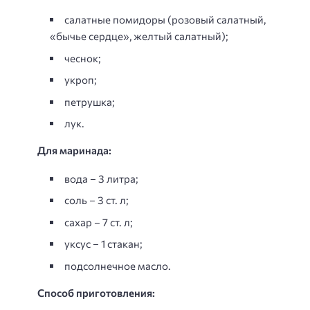
салатные помидоры (розовый салатный,
«бычье сердце», желтый салатный);
чеснок;
укроп;
петрушка;
лук.
Для маринада:
вода – 3 литра;
соль – 3 ст. л;
сахар – 7 ст. л;
уксус – 1 стакан;
подсолнечное масло.
Способ приготовления: