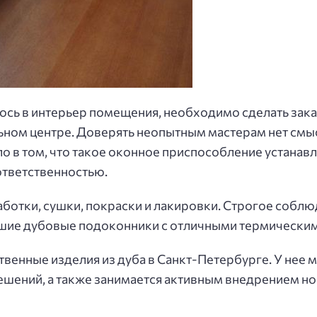
сь в интерьер помещения, необходимо сделать заказ
ом центре. Доверять неопытным мастерам нет смысл
о в том, что такое оконное приспособление устанавл
 ответственностью.
аботки, сушки, покраски и лакировки. Строгое собл
чшие дубовые подоконники с отличными термическим
венные изделия из дуба в Санкт-Петербурге. У нее
ешений, а также занимается активным внедрением н