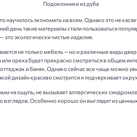
то научилось экономить на всем. Однако это не кас
ний день такие материалы стали пользоваться попул
— это экологически чистые изделия.
ивается не только мебель — но и различные виды двер
ка или ореха будет прекрасно смотреться в общем ин
оттеджах и банях. Однако сейчас все чаще можно уви
акой дизайн красиво смотрится и подчеркивает окр
ным на ощупь, не вызывает аллергических синдромов
о взглядов. Особенно хорошо он выглядит из ценных