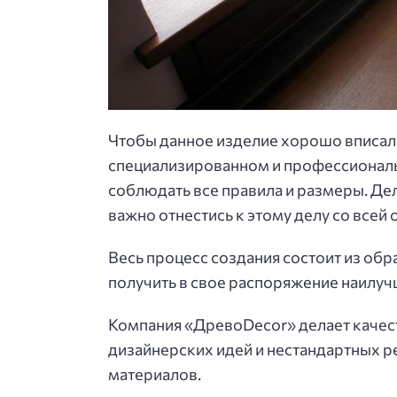
Чтобы данное изделие хорошо вписало
специализированном и профессиональн
соблюдать все правила и размеры. Дел
важно отнестись к этому делу со всей
Весь процесс создания состоит из обр
получить в свое распоряжение наилу
Компания «ДревоDecor» делает качест
дизайнерских идей и нестандартных р
материалов.