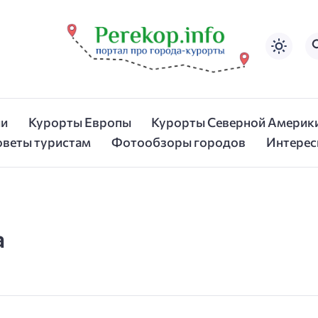
ии
Курорты Европы
Курорты Северной Америк
оветы туристам
Фотообзоры городов
Интерес
а