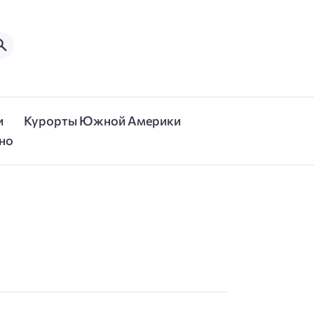
и
Курорты Южной Америки
но