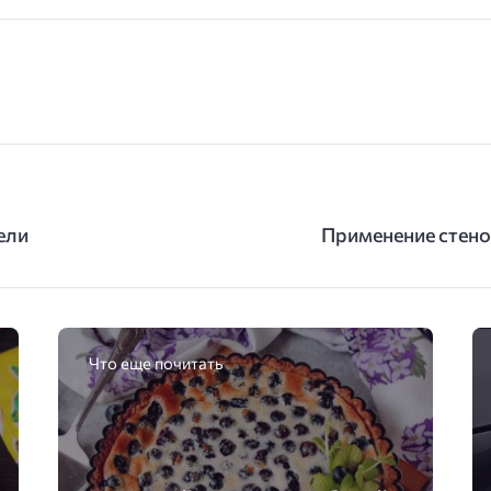
ели
Применение стено
Что еще почитать