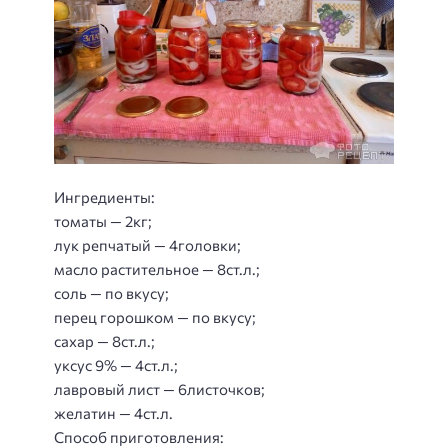
Ингредиенты:
томаты — 2кг;
лук репчатый — 4головки;
масло растительное — 8ст.л.;
соль — по вкусу;
перец горошком — по вкусу;
сахар — 8ст.л.;
уксус 9% — 4ст.л.;
лавровый лист — 6листочков;
желатин — 4ст.л.
Способ приготовления
: