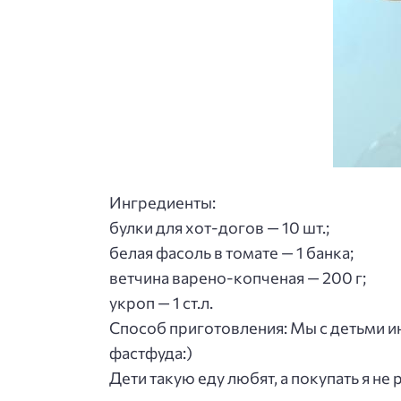
Ингредиенты:
булки для хот-догов — 10 шт.;
белая фасоль в томате — 1 банка;
ветчина варено-копченая — 200 г;
укроп — 1 ст.л.
Способ приготовления
: Мы с детьми 
фастфуда:)
Дети такую еду любят, а покупать я не