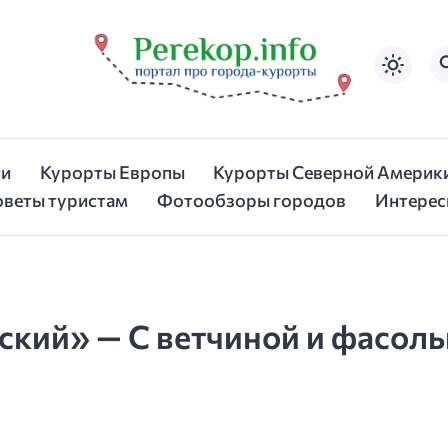
ии
Курорты Европы
Курорты Северной Америк
оветы туристам
Фотообзоры городов
Интерес
сский» — С ветчиной и фасоль