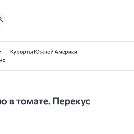
и
Курорты Южной Америки
но
ю в томате. Перекус