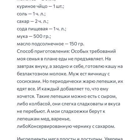
куриное чйцо — 1 шт.;
соль — 1 ч. л.;
сахар — 2 ч. л.;
сода пищевая — 1 ч. л.;
мука — 500 гр.;
масло подсолнечное — 150 гр.
Способ приготовления
: Особых требований
моя семья в плане еды не предъявляет. На
завтрак внуку, а заодно и себе, готовлю кашу на
безлактозном молоке. Муж ест яичницу с
сосисками. Но периодически жарю лепешки, их
едят все. И каждый добавляет то, что ему
хочется. Такие лепешки можно есть с сыром,
либо колбасой, они слегка сладковаты и вкуса
не перебьют. А мои сладкоежки берут к
лепешкам мед, варенье,
либоКонсервированную чернику с сахаром.
Ингредиенты мега просты и доступны. Уверена