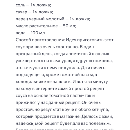
соль — 1 ч.ложка;
сахар — 1 ч.ложка;
перец черный молотый — 1 ч.ложка;
масло растительное — 50 мл;
вода — 100 мл
Способ приготовления
: Идея приготовить этот
соус пришла очень спонтанно. В один
прекрасный день, когда аппетитный шашлык
уже вертелся на шампурах, я вдруг вспомнила,
что кетчупа я к нему не купила. Да и ничего
подходящего, кроме томатной пасты, в
холодильнике не нашлось. И вот я за минуту
нахожу в интернете самый простой рецепт
соуса на основе томатной пасты- так и
прижился у нас данный рецепт. Он очень
простой, но результат круче любого кетчупа,
который продается в магазине. Делюсь с вами,
надеюсь, мой рецепт будет для вас полезным.
Вот такой аппетитный соус на основе томатной