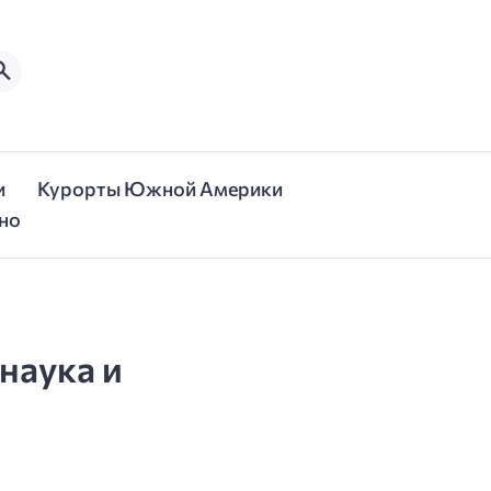
и
Курорты Южной Америки
но
наука и