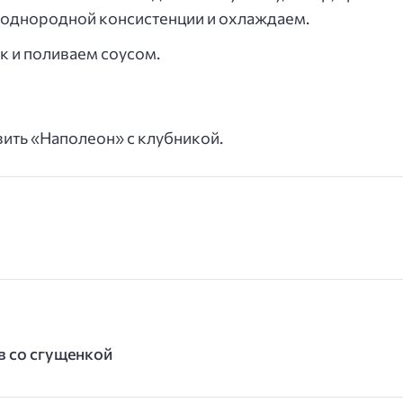
 однородной консистенции и охлаждаем.
к и поливаем соусом.
вить «Наполеон» с клубникой.
в со сгущенкой