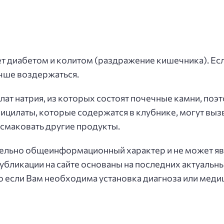
ет диабетом и колитом (раздражение кишечника). Есл
учше воздержаться.
ат натрия, из которых состоят почечные камни, поэто
ицилаты, которые содержатся в клубнике, могут вызв
е смаковать другие продукты.
ельно общеинформационный характер и не может явл
убликации на сайте основаны на последних актуальн
о если Вам необходима установка диагноза или меди