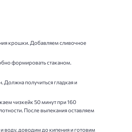
ояния крошки. Добавляем сливочное
обно формировать стаканом.
. Должна получиться гладкая и
каем чизкейк 50 минут при 160
плотности. После выпекания оставляем
 и воду, доводим до кипения и готовим