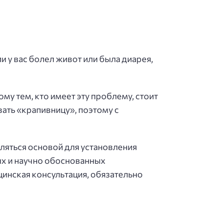
и у вас болел живот или была диарея,
му тем, кто имеет эту проблему, стоит
ать «крапивницу», поэтому с
яться основой для установления
ых и научно обоснованных
цинская консультация, обязательно