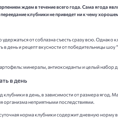
етерпением ждем в течение всего года. Сама ягода яв
 переедание клубники не приведет ни к чему хороше
но удержаться от соблазна съесть сразу всю. Однако
ть в день и рецепт вкусности от победительницы шо
артофель: минералы, антиоксиданты и целый набор 
ть в день
д клубники в день, в зависимости от размера ягод. М
ля организма неприятными последствиями.
а суточная норма клубники содержит дневную норму в