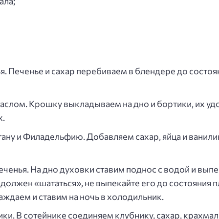
ала;
ья. Печенье и сахар перебиваем в блендере до сост
аслом. Крошку выкладываем на дно и бортики, их уд
х.
ану и Филадельфию. Добавляем сахар, яйца и ванилин
ченья. На дно духовки ставим поднос с водой и выпе
 должен «шататься», не выпекайте его до состояния 
лаждаем и ставим на ночь в холодильник.
ки. В сотейнике соединяем клубнику, сахар, крахмал