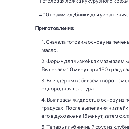
– 1 столовая ложка кукурузного крахм
– 400 грамм клубники для украшения.
Приготовление:
Сначала готовим основу из печен
масло.
Форму для чизкейка смазываем м
Выпекаем 10 минут при 180 градуса
Блендером взбиваем творог, смет
однородная текстура.
Выливаем жидкость в основу из пе
градусах. После выпекания чизкейк
его в духовке на 15 минут, затем ох
Теперь клубничный соус из клубни