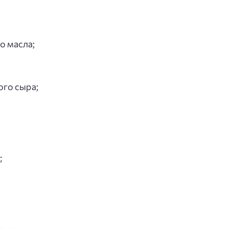
о масла;
ого сыра;
;