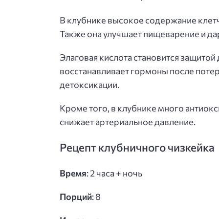
В клубнике высокое содержание клетча
Также она улучшает пищеварение и да
Элаговая кислота становится защитой
восстанавливает гормоны после потер
детоксикации.
Кроме того, в клубнике много антиокс
снижает артериальное давление.
Рецепт клубничного чизкейка
Время
: 2 часа + ночь
Порций
: 8