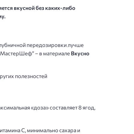
ляется вкусной без каких-либо
му.
 клубничной передозировки лучше
у “МастерШеф” – в материале
Вкусно
других полезностей
аксимальная «доза» составляет 8 ягод,
итамина С, минимально сахара и