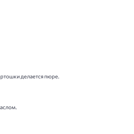
артошки делается пюре.
маслом.