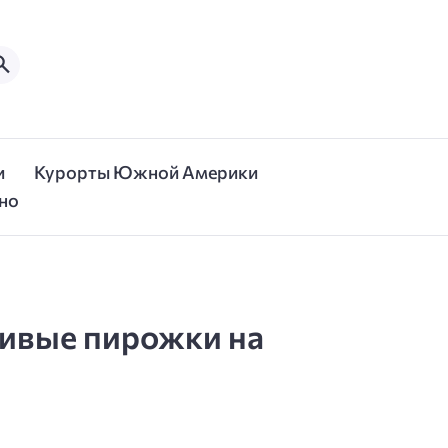
и
Курорты Южной Америки
но
нивые пирожки на