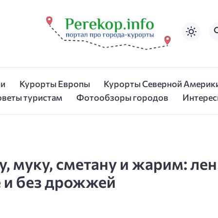
ии
Курорты Европы
Курорты Северной Америк
оветы туристам
Фотообзоры городов
Интерес
 муку, сметану и жарим: ле
 и без дрожжей