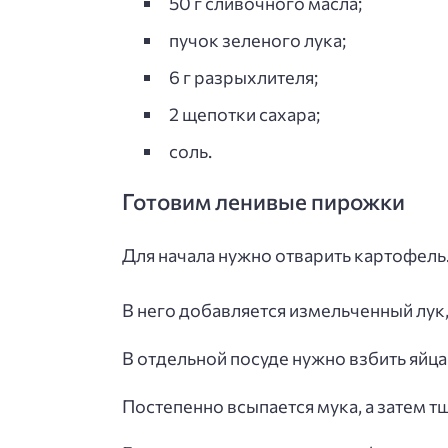
50 г сливочного масла;
пучок зеленого лука;
6 г разрыхлителя;
2 щепотки сахара;
соль.
Готовим ленивые пирожки
Для начала нужно отварить картофель
В него добавляется измельченный лук,
В отдельной посуде нужно взбить яйц
Постепенно всыпается мука, а затем 