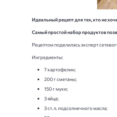
Идеальный рецепт для тех, кто не хоч
Самый простой набор продуктов позв
Рецептом поделилась эксперт сетево
Ингредиенты:
7 картофелин;
200 г сметаны;
150 г муки;
3 яйца;
3 ст. л. подсолнечного масла;