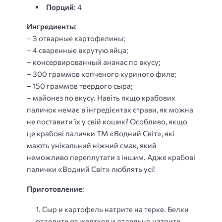
Порций
: 4
Ингредиенты
:
– 3 отварные картофелины;
– 4 сваренные вкрутую яйца;
– консервированный ананас по вкусу;
– 300 граммов копченого куриного филе;
– 150 граммов твердого сыра;
– майонез по вкусу. Навіть якщо крабових
паличок немає в інгредієнтах страви, як можна
не поставити їх у свій кошик? Особливо, якщо
це крабові палички ТМ «Водний Світ», які
мають унікальний ніжний смак, який
неможливо переплутати з іншим. Адже крабові
палички «Водний Світ» люблять усі!
Приготовление
:
Сыр и картофель натрите на терке. Белки
отделите от желтков и отдельно натрите.