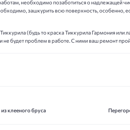
работам, необходимо позаботиться о надлежащей чи
еобходимо, зашкурить всю поверхность, особенно, ес
ккурила (будь то краска Тиккурила Гармония или ла
 не будет проблем в работе. С ними ваш ремонт прой
из клееного бруса
Перегор