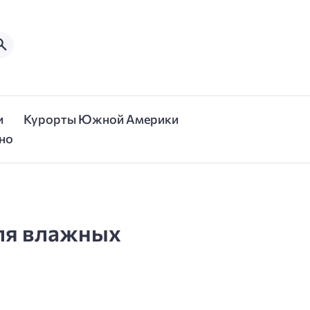
и
Курорты Южной Америки
но
для влажных