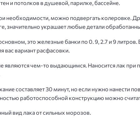
тен и потолков в душевой, парилке, бассейне.
при необходимости, можно подвергать колеровке. Др
оге, значительно украшает любые детали обработанн
основном, это железные банки по 0. 9, 2.7 и 9 литров
я вас вариант расфасовки.
е являются чем-то выдающимся. Наносится лак при п
.
ание составляет 30 минут, но если нужно нанести пов
лностью работоспособной конструкцию можно считат
нный вид лака от сильных морозов.