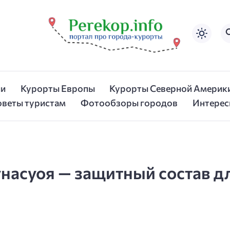
ии
Курорты Европы
Курорты Северной Америк
оветы туристам
Фотообзоры городов
Интерес
унасуоя — защитный состав 