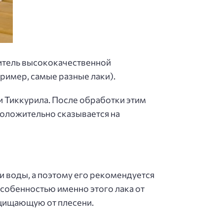
дитель высококачественной
ример, самые разные лаки).
и Тиккурила. После обработки этим
положительно сказывается на
и воды, а поэтому его рекомендуется
особенностью именно этого лака от
ащищающую от плесени.