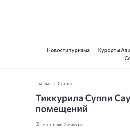
Новости туризма
Курорты Аз
С
Главная
Статьи
Тиккурила Суппи Са
помещений
На чтение: 2 минуты