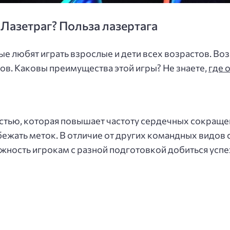
 Лазетраг? Польза лазертага
рые любят играть взрослые и дети всех возрастов. Воз
в. Каковы преимущества этой игры? Не знаете,
где 
ностью, которая повышает частоту сердечных сокраще
ежать меток. В отличие от других командных видов с
ожность игрокам с разной подготовкой добиться успе