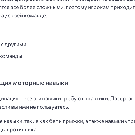
ятся все более сложными, поэтому игрокам приходит
ьзу своей команде.
 с другими
 команды
бщих моторные навыки
динация – все эти навыки требуют практики. Лазерта
сли вы ими не пользуетесь.
навыки, такие как бег и прыжки, а также навыки упр
ды противника.