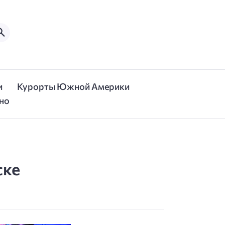
и
Курорты Южной Америки
но
ске