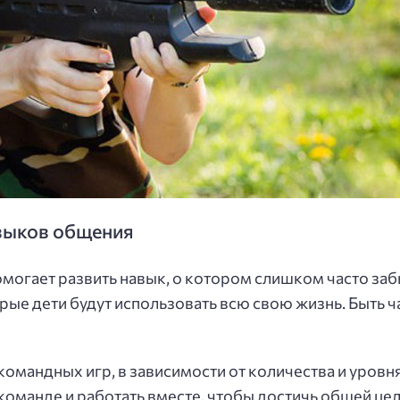
авыков общения
могает развить навык, о котором слишком часто заб
орые дети будут использовать всю свою жизнь. Быть
командных игр, в зависимости от количества и уровн
оманде и работать вместе, чтобы достичь общей цели