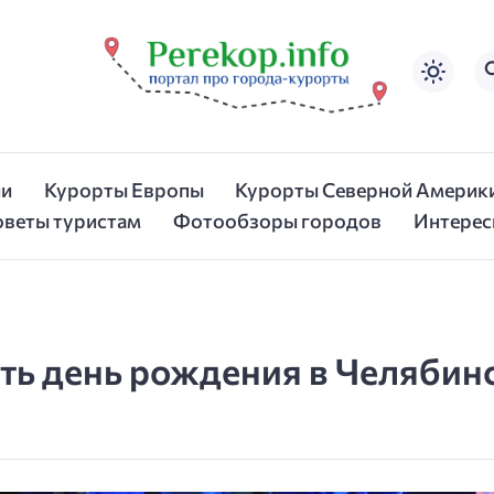
ии
Курорты Европы
Курорты Северной Америк
оветы туристам
Фотообзоры городов
Интерес
ть день рождения в Челябин