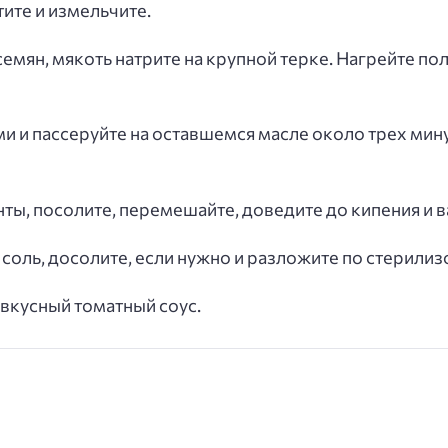
тите и измельчите.
семян, мякоть натрите на крупной терке. Нагрейте по
 и пассеруйте на оставшемся масле около трех минут
ы, посолите, перемешайте, доведите до кипения и ва
соль, досолите, если нужно и разложите по стерилиз
 вкусный томатный соус.