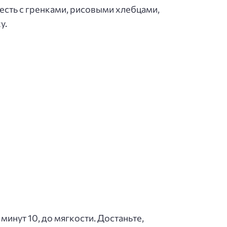
 есть с гренками, рисовыми хлебцами,
у.
минут 10, до мягкости. Достаньте,