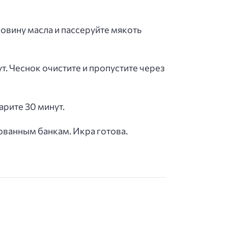
ловину масла и пассеруйте мякоть
. Чеснок очистите и пропустите через
рите 30 минут.
ованным банкам. Икра готова.