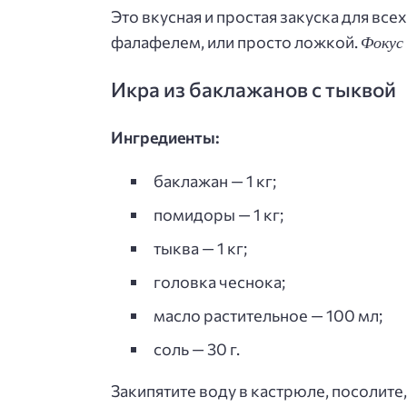
Это вкусная и простая закуска для вс
Фокус
фалафелем, или просто ложкой.
Икра из баклажанов с тыквой
Ингредиенты:
баклажан — 1 кг;
помидоры — 1 кг;
тыква — 1 кг;
головка чеснока;
масло растительное — 100 мл;
соль — 30 г.
Закипятите воду в кастрюле, посолите,