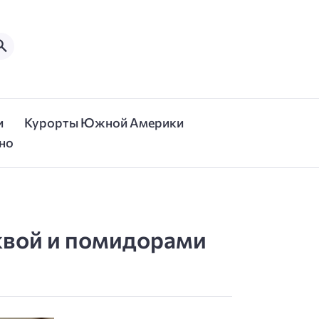
и
Курорты Южной Америки
но
ыквой и помидорами