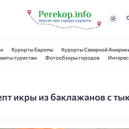
ии
Курорты Европы
Курорты Северной Америк
оветы туристам
Фотообзоры городов
Интерес
цепт икры из баклажанов с т