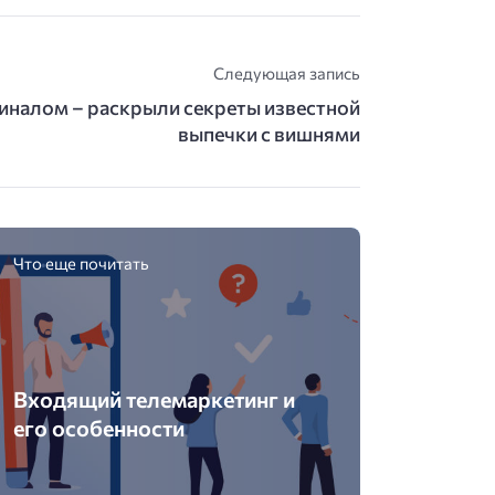
Следующая запись
гиналом – раскрыли секреты известной
выпечки с вишнями
Что еще почитать
Входящий телемаркетинг и
его особенности