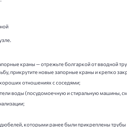
узле.
порные краны — отрежьте болгаркой от вводной тру
ьбу, прикрутите новые запорные краны и крепко закр
о хороших отношениях с соседями;
тели воды (посудомоечную и стиральную машины, сме
нализации;
 дюбелей, которыми ранее были прикреплены трубы к