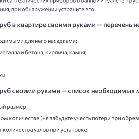
и сантехнических приборов в ванной и туалете, труб
ния, при обнаружении устраните его.
руб в квартире своими руками — перечень 
одимыми для него насадками;
еталла и бетона, кирпича, камня;
ки.
руб своими руками — список необходимых 
ый размер;
м количестве (не забудьте учесть потери при обрезк
 количества узлов при установке;