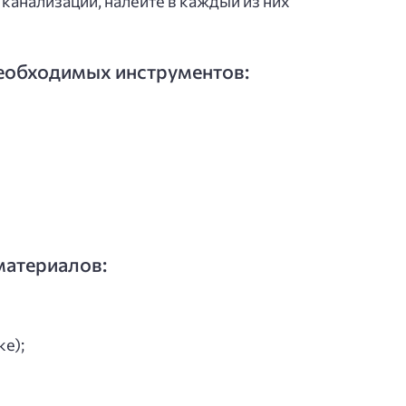
 канализации, налейте в каждый из них
необходимых инструментов:
материалов:
е);