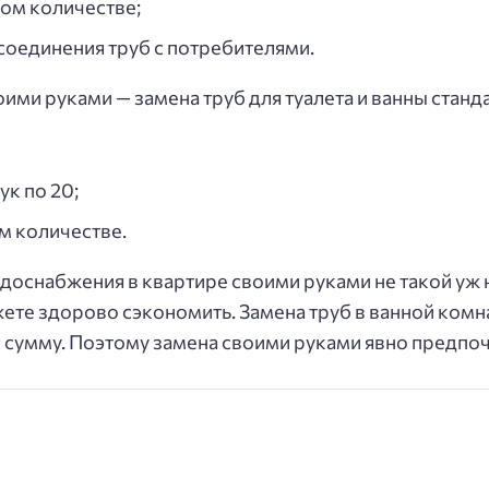
ном количестве;
 соединения труб с потребителями.
ми руками — замена труб для туалета и ванны станд
к по 20;
м количестве.
водоснабжения в квартире своими руками не такой у
ете здорово сэкономить. Замена труб в ванной комна
 сумму. Поэтому замена своими руками явно предпоч