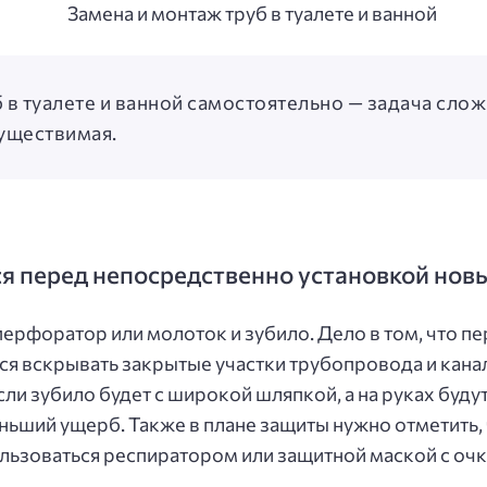
 в туалете и ванной самостоятельно — задача слож
уществимая.
ся перед непосредственно установкой нов
перфоратор или молоток и зубило. Дело в том, что п
ется вскрывать закрытые участки трубопровода и кана
ли зубило будет с широкой шляпкой, а на руках буду
ньший ущерб. Также в плане защиты нужно отметить, 
ьзоваться респиратором или защитной маской с очк
.