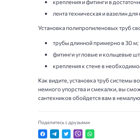
крепления и фитинги в достаточ
лента техническая и вазелин для
Установка полипропиленовых труб свои
трубы длинной примерно в 30 м;
фитинги угловые и кольцевые шту
крепления к стене в необходимо
Как видите, установка труб системы 
немного упорства и смекалки, вы смож
сантехников обойдется вам в немалую
Поделитесь с друзьями