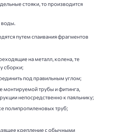
отдельные стояки, то производится
 воды.
одятся путем спаивания фрагментов
реходящие на металл, колена, те
у сборки;
соединить под правильным углом;
ие монтируемой трубы и фитинга,
струкции непосредственно к паяльнику;
рке полипропиленовых труб;
ользящее крепление с обычными