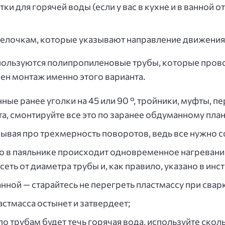
ки для горячей воды (если у вас в кухне и в ванной 
релочкам, которые указывают направление движения
спользуются полипропиленовые трубы, которые пров
ен монтаж именно этого варианта.
ые ранее уголки на 45 или 90 °, тройники, муфты, пе
а, смонтируйте все это по заранее обдуманному план
бывая про трехмерность поворотов, ведь все нужно 
что в паяльнике происходит одновременное нагреван
сеть от диаметра трубы и, как правило, указано в ин
анной — старайтесь не перегреть пластмассу при сва
стмасса остынет и затвердеет;
к по трубам будет течь горячая вода, используйте ск