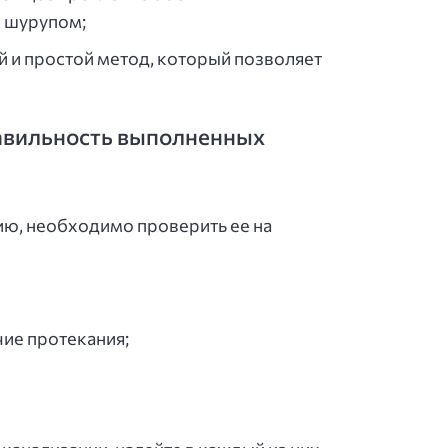
с шурупом;
 и простой метод, который позволяет
правильность выполненных
цию, необходимо проверить ее на
чие протекания;