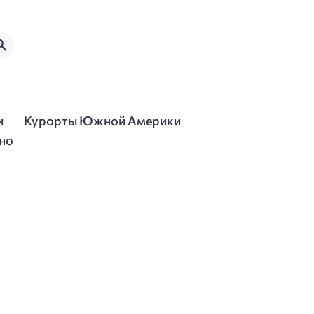
и
Курорты Южной Америки
но