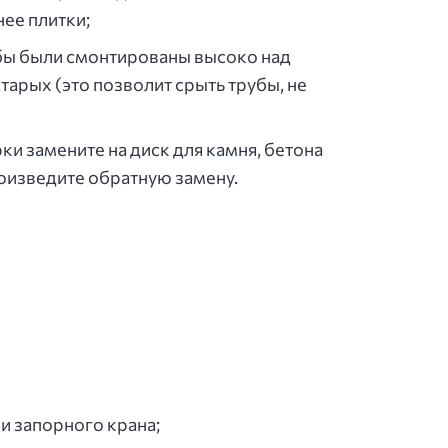
нее плитки;
убы были смонтированы высоко над
тарых (это позволит срыть трубы, не
ки замените на диск для камня, бетона
роизведите обратную замену.
и запорного крана;