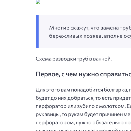
Многие скажут, что замена труб
бережливых хозяев, вполне ос
Схема разводки труб в ванной.
Первое, с чем нужно справить
Для этого вам понадобится болгарка, 
будет до них добраться, то есть прид
перфоратор или зубило с молотком. Ес
рукавицы, то рукам будет причинен ме
перфоратором, нужно обязательно пол
дыхательные пути и глаза мелкой пыли