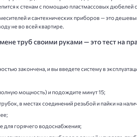
епится к стенам с помощью пластмассовых дюбелей 
месителей и сантехнических приборов — это дешевый
оду не во всей квартире.
амене труб своими руками — это тест на 
остью закончена, и вы введете систему в эксплуата
полную мощность) и подождите минут 15;
трубок, в местах соединений резьбой и пайки на нали
ее;
те для горячего водоснабжения;