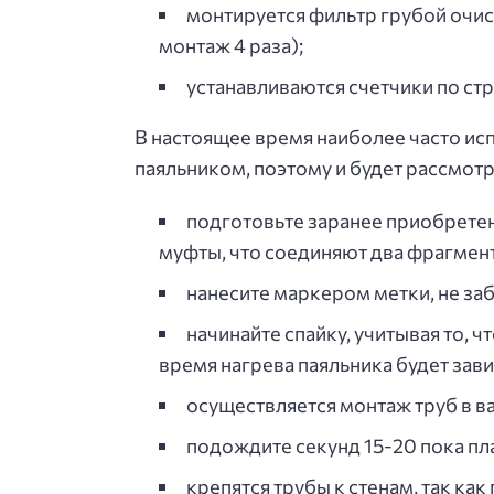
монтируется фильтр грубой очист
монтаж 4 раза);
устанавливаются счетчики по ст
В настоящее время наиболее часто и
паяльником, поэтому и будет рассмотр
подготовьте заранее приобретенн
муфты, что соединяют два фрагмент
нанесите маркером метки, не за
начинайте спайку, учитывая то, 
время нагрева паяльника будет зави
осуществляется монтаж труб в в
подождите секунд 15-20 пока пла
крепятся трубы к стенам, так ка