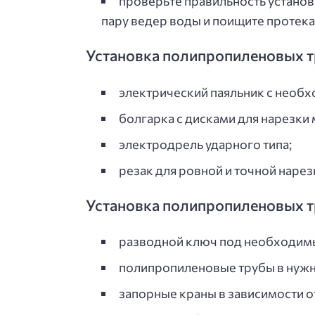
проверьте правильность установк
пару ведер воды и поищите протека
Установка полипропиленовых т
электрический паяльник с необх
болгарка с дисками для нарезки м
электродрель ударного типа;
резак для ровной и точной нарез
Установка полипропиленовых т
разводной ключ под необходим
полипропиленовые трубы в нужно
запорные краны в зависимости от