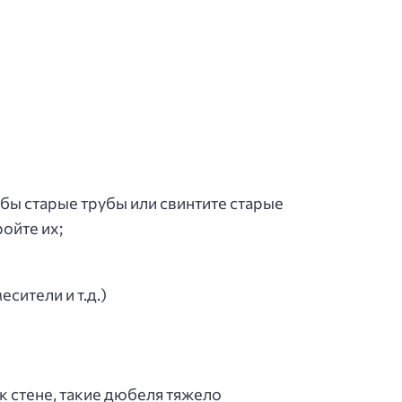
бы старые трубы или свинтите старые
ойте их;
сители и т.д.)
 стене, такие дюбеля тяжело