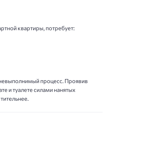
артной квартиры, потребует:
ж невыполнимый процесс. Проявив
те и туалете силами нанятых
тительнее.