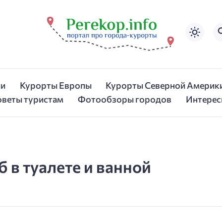
ии
Курорты Европы
Курорты Северной Америк
оветы туристам
Фотообзоры городов
Интерес
 в туалете и ванной