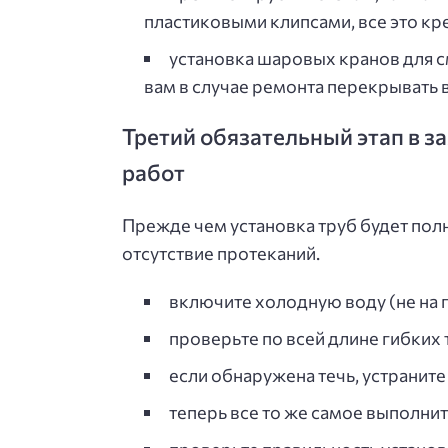
пластиковыми клипсами, все это кр
установка шаровых кранов для с
вам в случае ремонта перекрывать в
Третий обязательный этап в з
работ
Прежде чем установка труб будет полн
отсутствие протеканий.
включите холодную воду (не на 
проверьте по всей длине гибких 
если обнаружена течь, устраните 
теперь все то же самое выполни