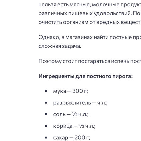
нельзя есть мясные, молочные продукты
различных пищевых удовольствий. По
очистить организм от вредных вещест
Однако, в магазинах найти постные пр
сложная задача.
Поэтому стоит постараться испечь пос
Ингредиенты для постного пирога:
мука — 300 г;
разрыхлитель — ч.л.;
соль — ½ ч.л.;
корица — ½ ч.л.;
сахар — 200 г;