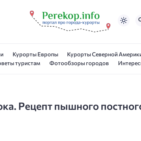
ии
Курорты Европы
Курорты Северной Америк
оветы туристам
Фотообзоры городов
Интерес
лока. Рецепт пышного постног