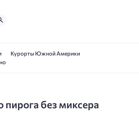
и
Курорты Южной Америки
но
о пирога без миксера