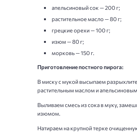
апельсиновый сок — 200 г;
растительное масло — 80 г;
грецкие орехи — 100 г;
изюм — 80 г;
морковь — 150 г.
Приготовление постного пирога:
В миску с мукой высыпаем разрыхлите
растительным маслом и апельсиновым
Выливаем смесь из сока в муку, замеш
изюмом.
Натираем на крупной терке очищенную