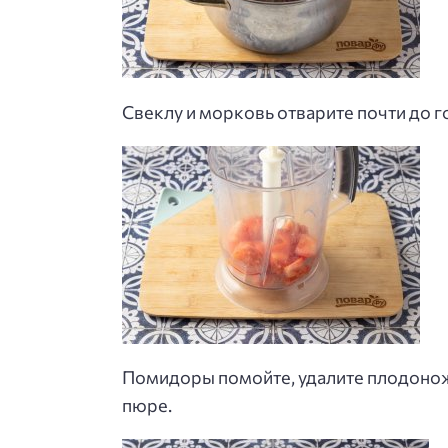
Свеклу и морковь отварите почти до г
Помидоры помойте, удалите плодонож
пюре.