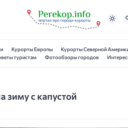
ии
Курорты Европы
Курорты Северной Америк
оветы туристам
Фотообзоры городов
Интерес
а зиму с капустой