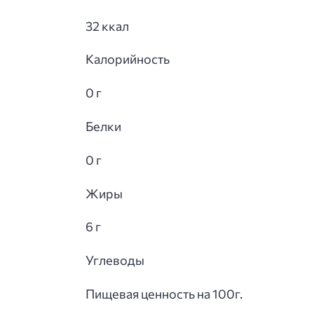
32 ккал
Калорийность
0 г
Белки
0 г
Жиры
6 г
Углеводы
Пищевая ценность на 100г.