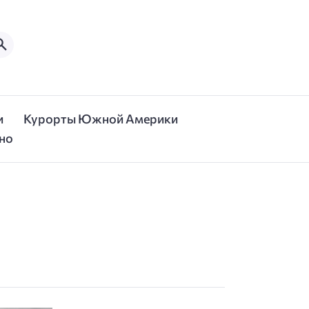
и
Курорты Южной Америки
но