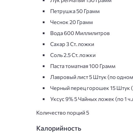
Лук репчатый 150 Грамм
Петрушка 50 Грамм
Чеснок 20 Грамм
Вода 600 Миллилитров
Сахар 3 Ст. ложки
Соль 2.5 Ст. ложки
Паста томатная 100 Грамм
Лавровый лист 5 Штук (по одном
Черный перец горошек 15 Штук (п
Уксус 9% 5 Чайных ложек (по 1 ч.
Количество порций 5
Калорийность