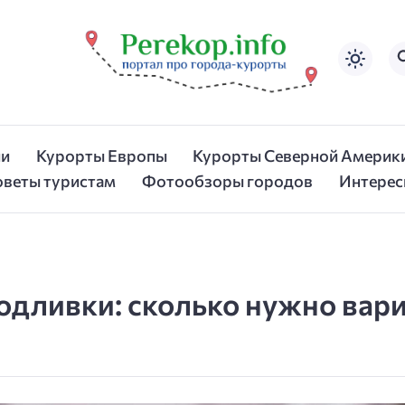
ии
Курорты Европы
Курорты Северной Америк
оветы туристам
Фотообзоры городов
Интерес
одливки: сколько нужно вар