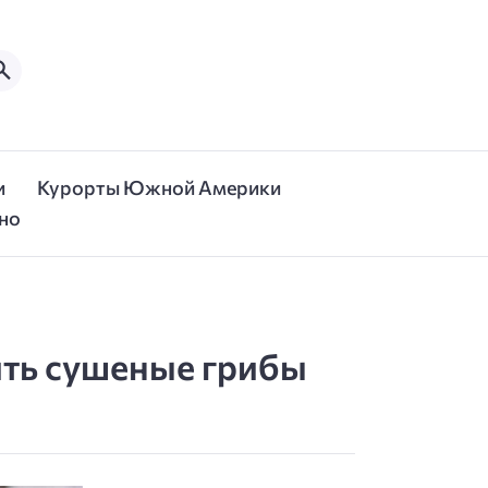
и
Курорты Южной Америки
но
ить сушеные грибы