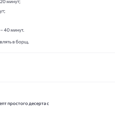
20 минут;
ут;
– 40 минут.
влять в борщ.
епт простого десерта с