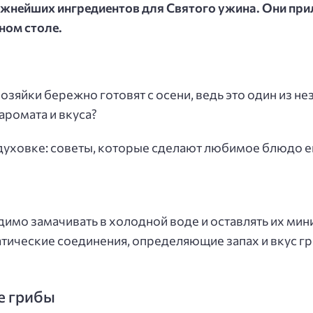
жнейших ингредиентов для Святого ужина. Они пр
ном столе.
озяйки бережно готовят с осени, ведь это один из н
аромата и вкуса?
в духовке: советы, которые сделают любимое блюдо 
мо замачивать в холодной воде и оставлять их миним
атические соединения, определяющие запах и вкус гр
е грибы