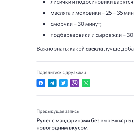
лисички и подосиновики варятся 
маслята и моховики – 25 – 35 мин
сморчки – 30 минут;
подберезовики и сыроежки – 30 
Важно знать: какой
свекла
лучше доба
Поделитесь с друзьями
Предыдущая запись
Рулет с мандаринами без выпечки: рец
новогодним вкусом