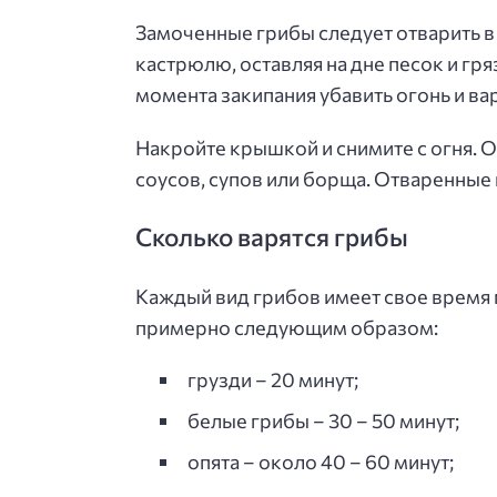
Замоченные грибы следует отварить в 
кастрюлю, оставляя на дне песок и гр
момента закипания убавить огонь и вар
Накройте крышкой и снимите с огня. 
соусов, супов или борща. Отваренные 
Сколько варятся грибы
Каждый вид грибов имеет свое время п
примерно следующим образом:
грузди – 20 минут;
белые грибы – 30 – 50 минут;
опята – около 40 – 60 минут;