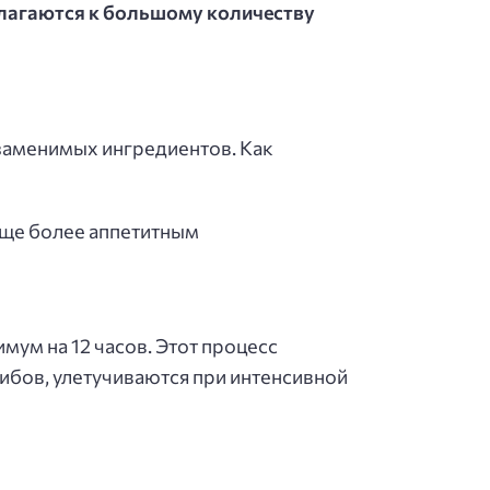
илагаются к большому количеству
езаменимых ингредиентов. Как
еще более аппетитным
ум на 12 часов. Этот процесс
ибов, улетучиваются при интенсивной