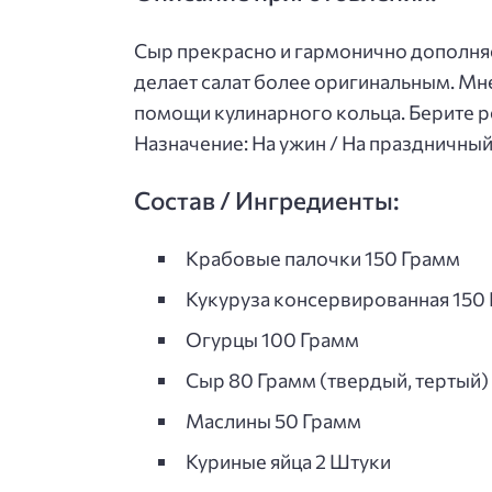
Сыр прекрасно и гармонично дополняе
делает салат более оригинальным. Мне
помощи кулинарного кольца. Берите ре
Назначение: На ужин / На праздничны
Состав / Ингредиенты:
Крабовые палочки 150 Грамм
Кукуруза консервированная 150
Огурцы 100 Грамм
Сыр 80 Грамм (твердый, тертый)
Маслины 50 Грамм
Куриные яйца 2 Штуки