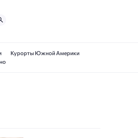
и
Курорты Южной Америки
но