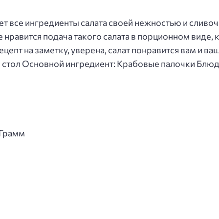
т все ингредиенты салата своей нежностью и сливоч
 нравится подача такого салата в порционном виде, 
цепт на заметку, уверена, салат понравится вам и ва
й стол Основной ингредиент: Крабовые палочки Блюд
 Грамм