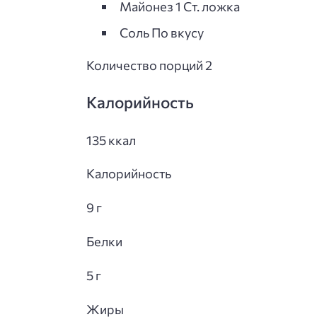
Майонез 1 Ст. ложка
Соль По вкусу
Количество порций 2
Калорийность
135 ккал
Калорийность
9 г
Белки
5 г
Жиры