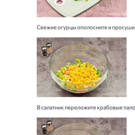
Свежие огурцы ополосните и просуши
В салатник переложите крабовые палоч