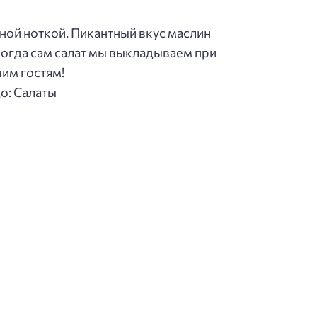
ной ноткой. Пикантный вкус маслин
когда сам салат мы выкладываем при
шим гостям!
о: Салаты