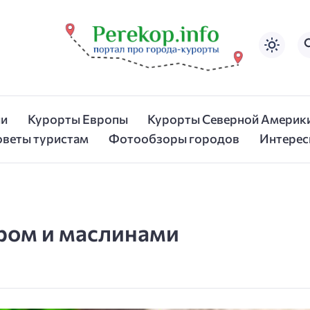
ии
Курорты Европы
Курорты Северной Америк
оветы туристам
Фотообзоры городов
Интерес
ыром и маслинами