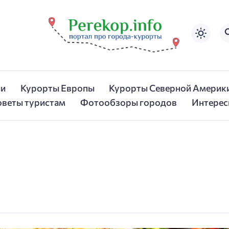
ии
Курорты Европы
Курорты Северной Америк
оветы туристам
Фотообзоры городов
Интерес