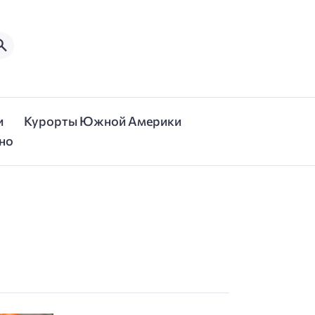
и
Курорты Южной Америки
но