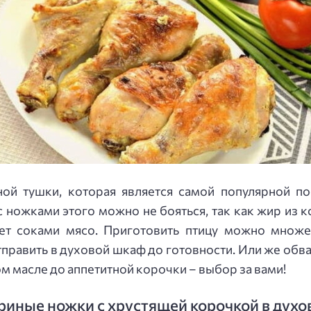
ной тушки, которая является самой популярной 
 с ножками этого можно не бояться, так как жир из 
ет соками мясо. Приготовить птицу можно множес
тправить в духовой шкаф до готовности. Или же обв
м масле до аппетитной корочки – выбор за вами!
риные ножки с хрустящей корочкой в духо