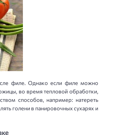
после филе. Однако если филе можно
кожицы, во время тепловой обработки,
твом способов, например: натереть
алять голени в панировочных сухарях и
вке