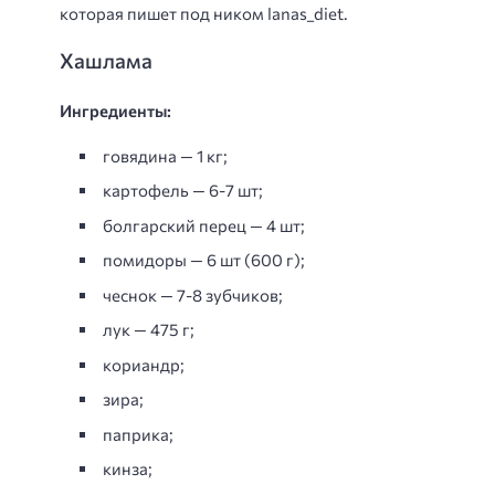
которая пишет под ником lanas_diet.
Хашлама
Ингредиенты:
говядина — 1 кг;
картофель — 6-7 шт;
болгарский перец — 4 шт;
помидоры — 6 шт (600 г);
чеснок — 7-8 зубчиков;
лук — 475 г;
кориандр;
зира;
паприка;
кинза;