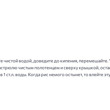
е чистой водой, доведите до кипения, перемешайте. 
астрюлю чистым полотенцем и сверху крышкой, остав
в 1 ст.л. воды. Когда рис немого остынет, то влейте э