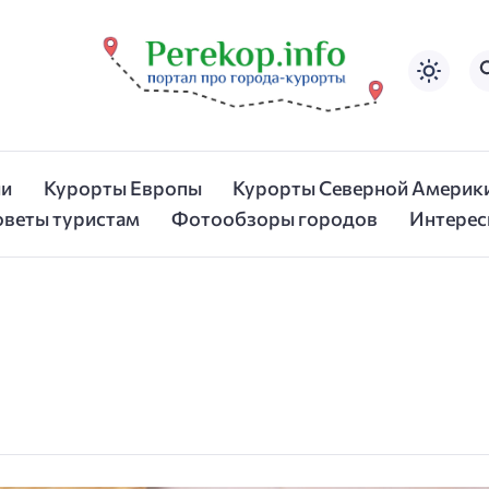
ии
Курорты Европы
Курорты Северной Америк
оветы туристам
Фотообзоры городов
Интерес