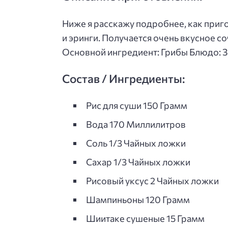
Ниже я расскажу подробнее, как приг
и эринги. Получается очень вкусное с
Основной ингредиент: Грибы Блюдо: З
Состав / Ингредиенты:
Рис для суши 150 Грамм
Вода 170 Миллилитров
Соль 1/3 Чайных ложки
Сахар 1/3 Чайных ложки
Рисовый уксус 2 Чайных ложки
Шампиньоны 120 Грамм
Шиитаке сушеные 15 Грамм