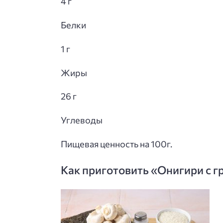
4 г
Белки
1 г
Жиры
26 г
Углеводы
Пищевая ценность на 100г.
Как приготовить «Онигири с 