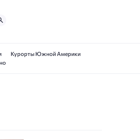
и
Курорты Южной Америки
но